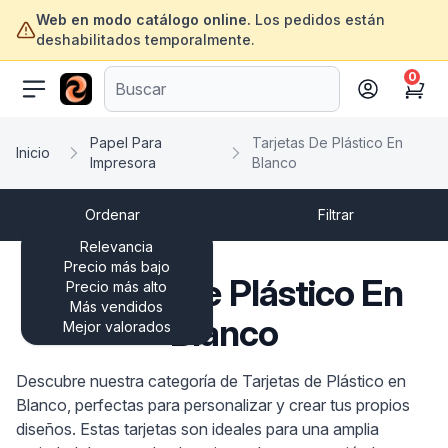
Web en modo catálogo online.
Los pedidos están
deshabilitados temporalmente.
0
ofertasinformatica.com
Cart
Papel Para
Tarjetas De Plástico En
Inicio
Impresora
Blanco
Ordenar
Filtrar
Relevancia
Precio más bajo
Tarjetas De Plástico En
Precio más alto
Más vendidos
Blanco
Mejor valorados
Descubre nuestra categoría de Tarjetas de Plástico en
Blanco, perfectas para personalizar y crear tus propios
diseños. Estas tarjetas son ideales para una amplia