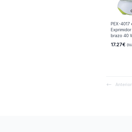
PEX-4017 
Exprimidor
brazo 40 W
17.27€
(IV
Anterior
Footer