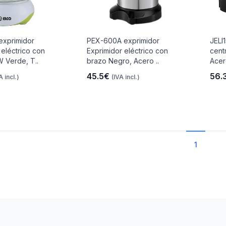
exprimidor
PEX-600A exprimidor
JELI
 eléctrico con
Exprimidor eléctrico con
cent
 Verde, T..
brazo Negro, Acero ..
Acer
45.5€
56.
A incl.)
(IVA incl.)
1