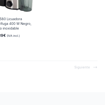
1580 Licuadora
rífuga 400 W Negro,
o inoxidable
39€
(IVA incl.)
Siguiente