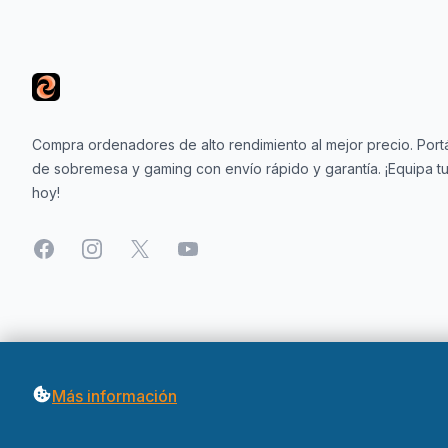
Compra ordenadores de alto rendimiento al mejor precio. Portá
de sobremesa y gaming con envío rápido y garantía. ¡Equipa tu
hoy!
Facebook
Instagram
X
YouTube
Más información
© 2026 OfertasInformatica. Todos los derechos reservados.