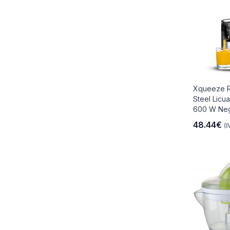
Xqueeze R
Steel Licu
600 W Neg
48.44€
(I