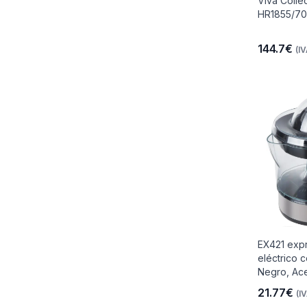
Viva Colle
HR1855/70
144.7€
(IV
io
 Libre
les Y
EX421 expr
Y
eléctrico 
Negro, Ace
21.77€
(IV