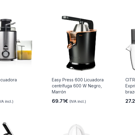
icuadora
Easy Press 600 Licuadora
CIT
centrífuga 600 W Negro,
Expr
Marrón
braz
69.71€
27.
VA incl.)
(IVA incl.)