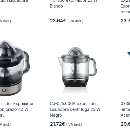
ction Licuadora
TC-350 exprimidor 25 W
EX29
Blanco
Expr
toma
23.64€
23.
A incl.)
(IVA incl.)
imidor Exprimidor
CJ-025.006A exprimidor
0335
con brazo 40 W
Licuadora centrífuga 25 W
lent
r..
Negro
Acer
21.72€
29.
A incl.)
(IVA incl.)