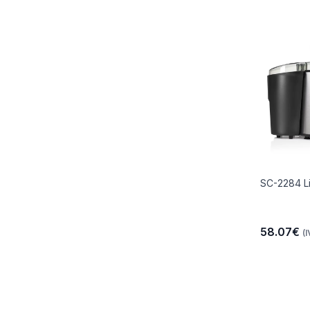
SC-2284 L
58.07€
(I