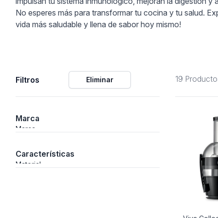
impulsan tu sistema inmunológico, mejoran la digestión y ap
No esperes más para transformar tu cocina y tu salud. Expl
ción
vida más saludable y llena de sabor hoy mismo!
19 Producto
Filtros
Eliminar
áficos
ión
Marca
Marca
Características
Material
nal