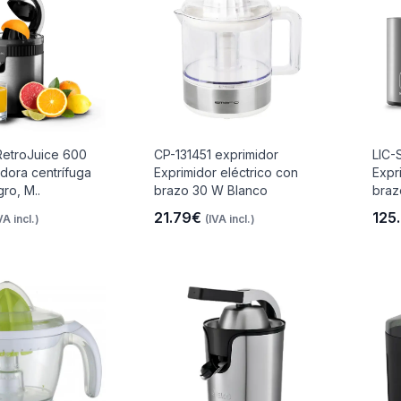
etroJuice 600
CP-131451 exprimidor
LIC-
adora centrífuga
Exprimidor eléctrico con
Expr
ro, M..
brazo 30 W Blanco
braz
21.79€
125
VA incl.)
(IVA incl.)