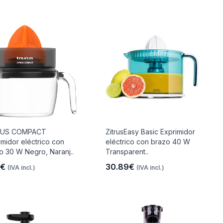
RUS COMPACT
ZitrusEasy Basic Exprimidor
imidor eléctrico con
eléctrico con brazo 40 W
o 30 W Negro, Naranj..
Transparent..
2€
30.89€
(IVA incl.)
(IVA incl.)