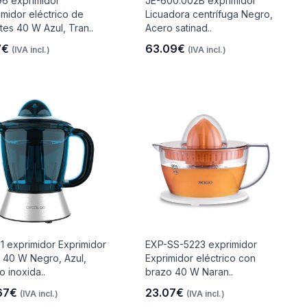
6 exprimidor
JE-600.002B exprimidor
imidor eléctrico de
Licuadora centrífuga Negro,
tes 40 W Azul, Tran..
Acero satinad..
7€
63.09€
(IVA incl.)
(IVA incl.)
1 exprimidor Exprimidor
EXP-SS-5223 exprimidor
a 40 W Negro, Azul,
Exprimidor eléctrico con
o inoxida..
brazo 40 W Naran..
67€
23.07€
(IVA incl.)
(IVA incl.)