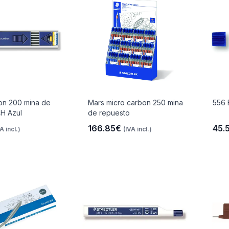
on 200 mina de
Mars micro carbon 250 mina
556 
H Azul
de repuesto
166.85€
45.
A incl.)
(IVA incl.)