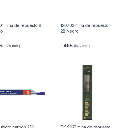
01 mina de repuesto B
120702 mina de repuesto
ro
2B Negro
6€
1.46€
(IVA incl.)
(IVA incl.)
 micro carbon 250
TK 9071 mina de repuesto