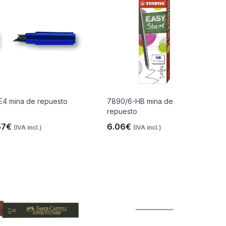
E4 mina de repuesto
7890/6-HB mina de
repuesto
57€
6.06€
(IVA incl.)
(IVA incl.)