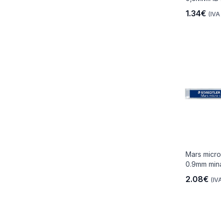
1.34€
(IVA 
io
 Libre
Mars micr
les Y
0.9mm min
2.08€
(IVA
Y