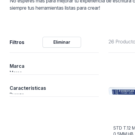
No esperes más para mejorar tu experiencia de escritura 
siempre tus herramientas listas para crear!
ción
26 Product
Filtros
Eliminar
áficos
ión
Marca
Marca
Características
Dureza
STD T.12 
0,5MM.HB
nal