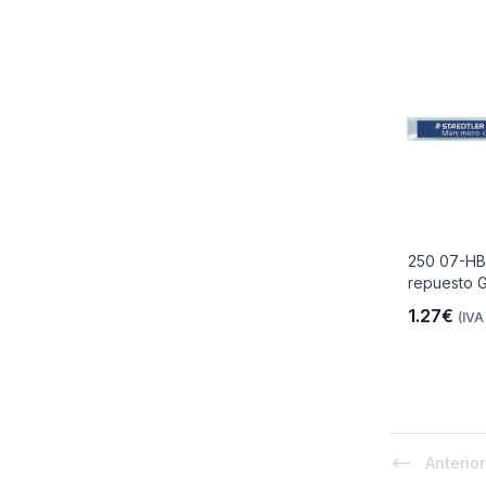
250 07-HB
repuesto G
1.27€
(IVA 
Anterior