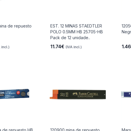
ina de repuesto
EST. 12 MINAS STAEDTLER
1205
POLO 0.5MM HB 25705-HB
Neg
Pack de 12 unidade..
11.74€
1.4
 incl.)
(IVA incl.)
a de repuesto HB
120900 mina de repuesto
Mars