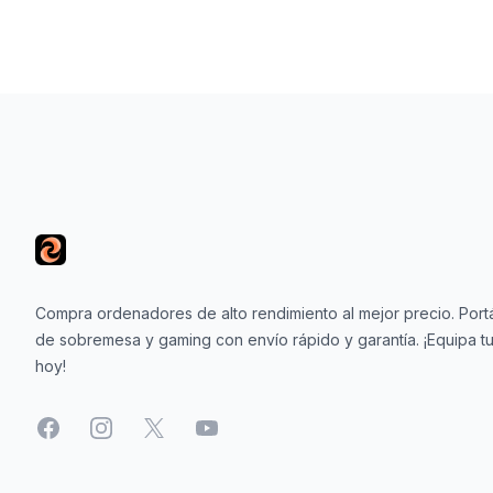
Footer
Compra ordenadores de alto rendimiento al mejor precio. Portá
de sobremesa y gaming con envío rápido y garantía. ¡Equipa tu
hoy!
Facebook
Instagram
X
YouTube