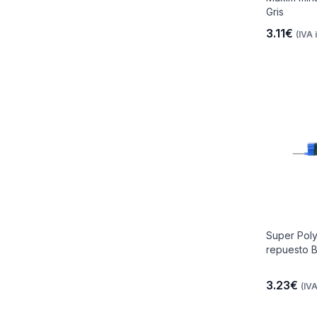
Gris
3.11€
(IVA 
Super Pol
repuesto 
3.23€
(IVA