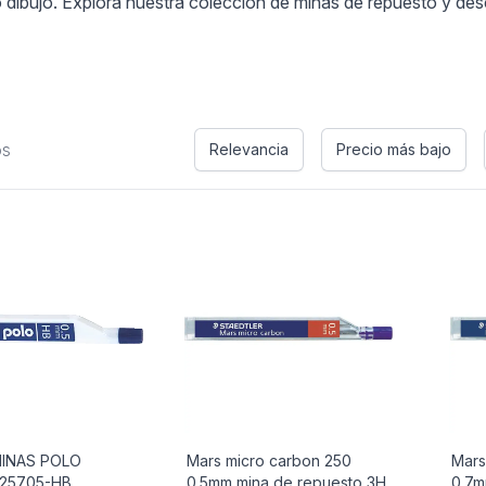
o dibujo. Explora nuestra colección de minas de repuesto y des
os
Relevancia
Precio más bajo
MINAS POLO
Mars micro carbon 250
Mars
 25705-HB
0.5mm mina de repuesto 3H
0.7m