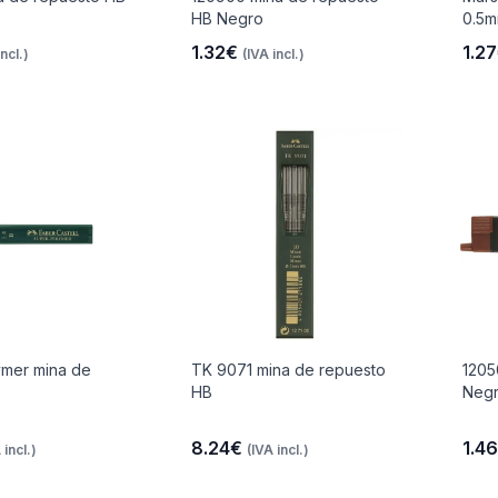
HB Negro
0.5m
1.32€
1.2
incl.)
(IVA incl.)
ymer mina de
TK 9071 mina de repuesto
1205
B
HB
Neg
8.24€
1.4
 incl.)
(IVA incl.)