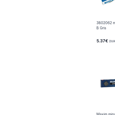
3802062 m
B Gris
5.37€
(IVA
Maxim min