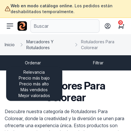
Web en modo catálogo online.
Los pedidos están
deshabilitados temporalmente.
0
ofertasinformatica.com
Cart
Marcadores Y
Rotuladores Para
Inicio
Rotuladores
Colorear
Ordenar
Filtrar
Relevancia
Precio más bajo
Rotuladores Para
Precio más alto
Más vendidos
Colorear
Mejor valorados
Descubre nuestra categoría de Rotuladores Para
Colorear, donde la creatividad y la diversión se unen para
ofrecerte una experiencia única. Estos productos son