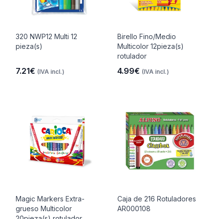
320 NWP12 Multi 12
Birello Fino/Medio
pieza(s)
Multicolor 12pieza(s)
rotulador
7.21€
4.99€
(IVA incl.)
(IVA incl.)
Magic Markers Extra-
Caja de 216 Rotuladores
grueso Multicolor
AR000108
20pieza(s) rotulador