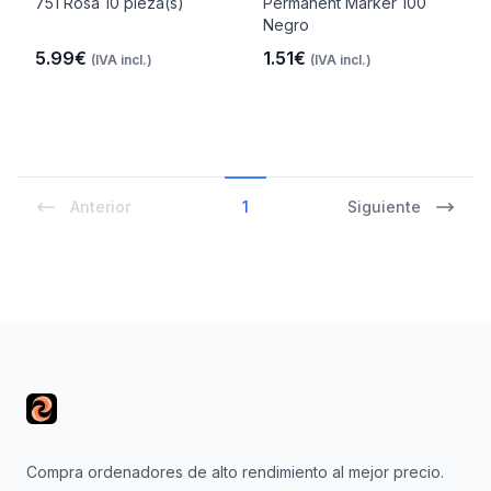
751 Rosa 10 pieza(s)
Permanent Marker 100
Negro
5.99€
1.51€
(IVA incl.)
(IVA incl.)
Anterior
1
Siguiente
Footer
Compra ordenadores de alto rendimiento al mejor precio.