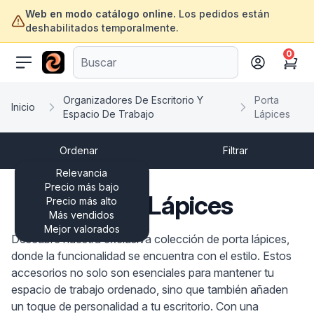
Web en modo catálogo online.
Los pedidos están
deshabilitados temporalmente.
0
ofertasinformatica.com
Cart
Organizadores De Escritorio Y
Porta
Inicio
Espacio De Trabajo
Lápices
Ordenar
Filtrar
Relevancia
Precio más bajo
Porta Lápices
Precio más alto
Más vendidos
Mejor valorados
Descubre nuestra exclusiva colección de porta lápices,
donde la funcionalidad se encuentra con el estilo. Estos
accesorios no solo son esenciales para mantener tu
espacio de trabajo ordenado, sino que también añaden
un toque de personalidad a tu escritorio. Con una