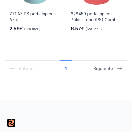
771 AZ PS porta lápices
628459 porta lápices
Azul
Poliestireno (PS) Coral
2.59€
6.57€
(IVA incl.)
(IVA incl.)
Anterior
1
Siguiente
Footer