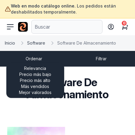
Web en modo catálogo online.
Los pedidos están
deshabilitados temporalmente.
0
ofertasinformatica.com
Cart
Inicio
Software
Software De Almacenamiento
Ordenar
Filtrar
Relevancia
Precio más bajo
Software De
Precio más alto
Más vendidos
Almacenamiento
Mejor valorados