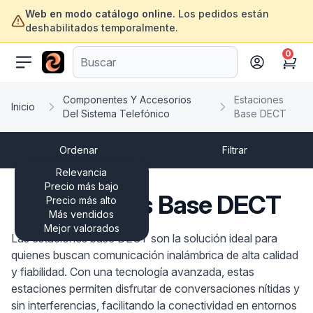
Web en modo catálogo online.
Los pedidos están
deshabilitados temporalmente.
0
ofertasinformatica.com
Cart
Componentes Y Accesorios
Estaciones
Inicio
Del Sistema Telefónico
Base DECT
Ordenar
Filtrar
Relevancia
Precio más bajo
Estaciones Base DECT
Precio más alto
Más vendidos
Mejor valorados
Las estaciones base DECT son la solución ideal para
quienes buscan comunicación inalámbrica de alta calidad
y fiabilidad. Con una tecnología avanzada, estas
estaciones permiten disfrutar de conversaciones nítidas y
sin interferencias, facilitando la conectividad en entornos