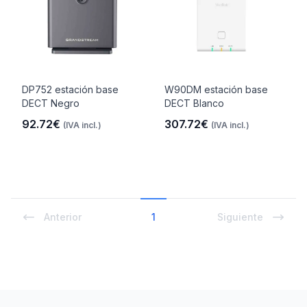
DP752 estación base
W90DM estación base
DECT Negro
DECT Blanco
92.72€
307.72€
(IVA incl.)
(IVA incl.)
Anterior
1
Siguiente
Footer