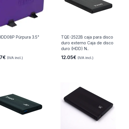
DD08P Púrpura 3.5"
TQE-2522B caja para disco
duro externo Caja de disco
duro (HDD) N..
47€
12.05€
(IVA incl.)
(IVA incl.)