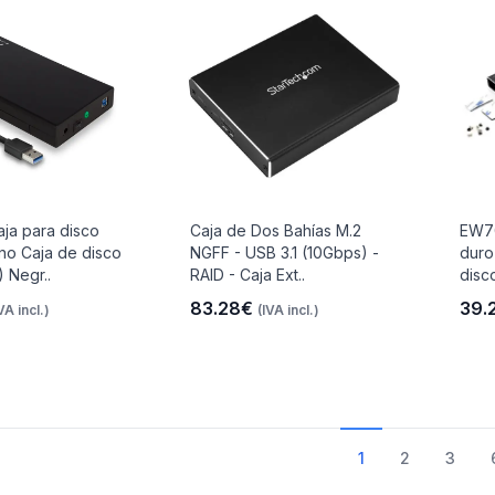
ja para disco
Caja de Dos Bahías M.2
EW70
no Caja de disco
NGFF - USB 3.1 (10Gbps) -
duro
 Negr..
RAID - Caja Ext..
disc
83.28€
39.
VA incl.)
(IVA incl.)
1
2
3