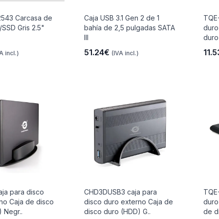
2543 Carcasa de
Caja USB 3.1 Gen 2 de 1
TQE-
/SSD Gris 2.5"
bahía de 2,5 pulgadas SATA
duro
III
duro
51.24€
11.
A incl.)
(IVA incl.)
ja para disco
CHD3DUSB3 caja para
TQE-
no Caja de disco
disco duro externo Caja de
duro
 Negr..
disco duro (HDD) G..
de d