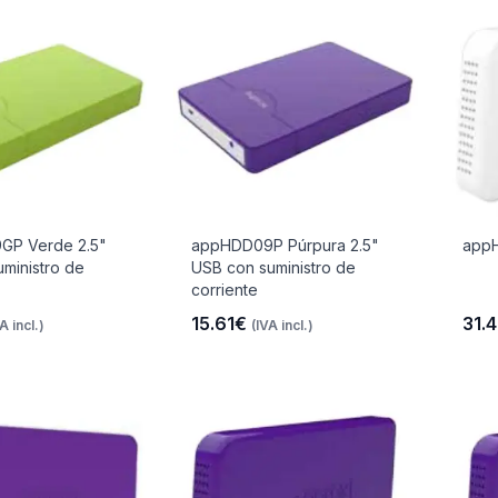
P Verde 2.5"
appHDD09P Púrpura 2.5"
appH
ministro de
USB con suministro de
corriente
15.61€
31.
A incl.)
(IVA incl.)