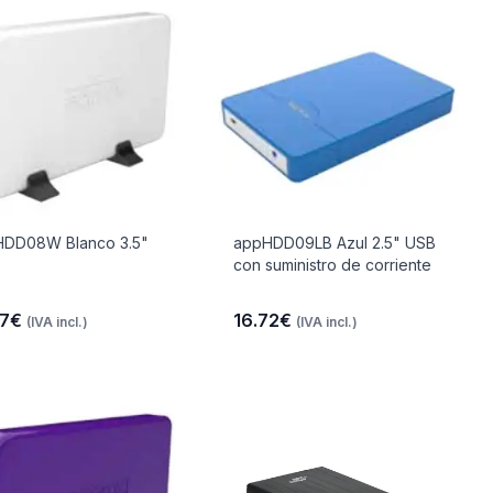
DD08W Blanco 3.5"
appHDD09LB Azul 2.5" USB
con suministro de corriente
47€
16.72€
(IVA incl.)
(IVA incl.)