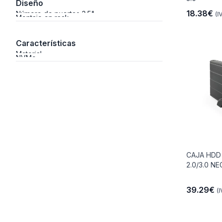
Diseño
18.38€
Número de puertos 3.5"
(I
Montaje en rack
Características
Material
NVMe
io
 Libre
CAJA HDD 
les Y
2.0/3.0 N
Y
39.29€
(I