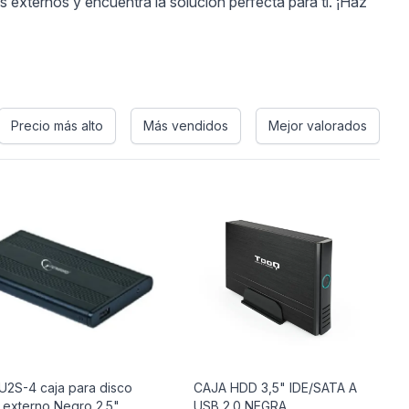
 externos y encuentra la solución perfecta para ti. ¡Haz
Precio más alto
Más vendidos
Mejor valorados
U2S-4 caja para disco
CAJA HDD 3,5" IDE/SATA A
 externo Negro 2.5"
USB 2.0 NEGRA