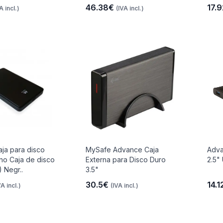
46.38€
17.
A incl.)
(IVA incl.)
ja para disco
MySafe Advance Caja
Adva
no Caja de disco
Externa para Disco Duro
2.5"
 Negr..
3.5"
30.5€
14.
VA incl.)
(IVA incl.)