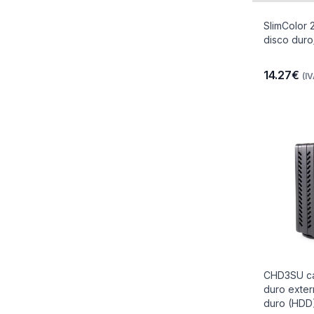
SlimColor 
disco duro
14.27€
(IV
CHD3SU ca
duro exter
duro (HDD)