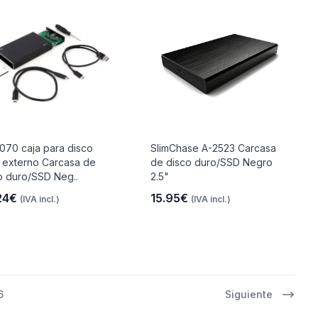
70 caja para disco
SlimChase A-2523 Carcasa
 externo Carcasa de
de disco duro/SSD Negro
o duro/SSD Neg..
2.5"
24€
15.95€
(IVA incl.)
(IVA incl.)
6
Siguiente