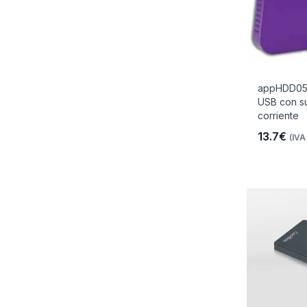
appHDD05 
USB con su
corriente
13.7€
(IVA 