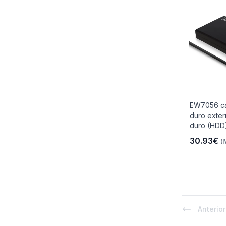
EW7056 ca
duro exter
duro (HDD)
30.93€
(I
Anterior