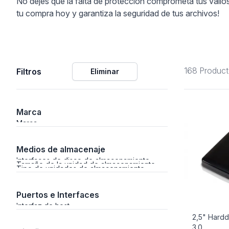
No dejes que la falta de protección comprometa tus valios
tu compra hoy y garantiza la seguridad de tus archivos!
ción
168 Produc
Filtros
Eliminar
áficos
ión
Marca
Marca
Medios de almacenaje
Interfaces de disco de almacenamiento
Tamaño de la unidad de almacenamiento
Tipo de unidades de almacenamiento
soportados
instaladas
Puertos e Interfaces
Interfaz de host
2,5" Hardd
3.0
nal