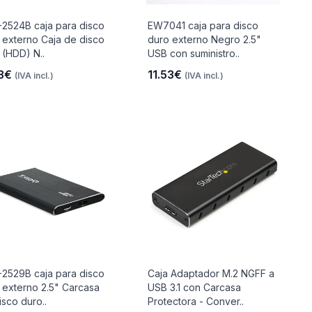
2524B caja para disco
EW7041 caja para disco
 externo Caja de disco
duro externo Negro 2.5"
 (HDD) N..
USB con suministro..
53€
11.53€
(IVA incl.)
(IVA incl.)
2529B caja para disco
Caja Adaptador M.2 NGFF a
 externo 2.5" Carcasa
USB 3.1 con Carcasa
isco duro..
Protectora - Conver..