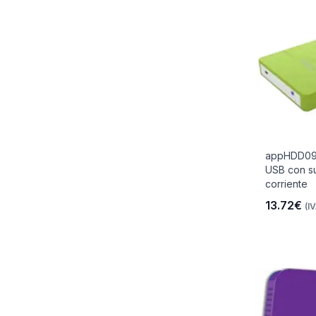
appHDD09G
USB con su
corriente
13.72€
(IV