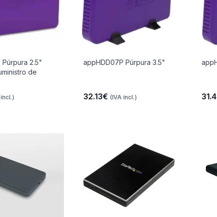
Púrpura 2.5"
appHDD07P Púrpura 3.5"
appH
ministro de
32.13€
31.
incl.)
(IVA incl.)