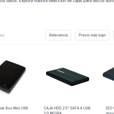
os datos. Explora nuestra selección de cajas para discos duros
tos
Relevancia
Precio más bajo
isk Box Mini USB
CAJA HDD 2.5" SATA A USB
EE2-
2.0 NEGRA
duro