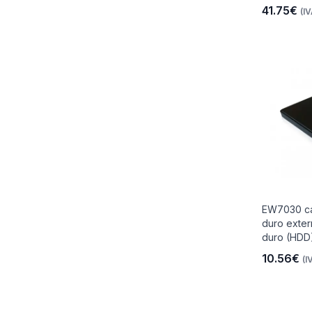
41.75€
(IV
EW7030 ca
duro exter
duro (HDD)
10.56€
(I