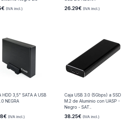
5€
26.29€
(IVA incl.)
(IVA incl.)
 HDD 3,5" SATA A USB
Caja USB 3.0 (5Gbps) a SSD
3.0 NEGRA
M.2 de Aluminio con UASP -
Negro - SAT..
68€
38.25€
(IVA incl.)
(IVA incl.)