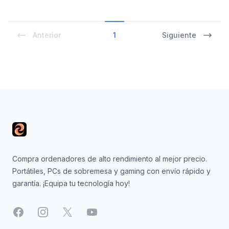
Anterior
1
Siguiente
Footer
Compra ordenadores de alto rendimiento al mejor precio.
Portátiles, PCs de sobremesa y gaming con envío rápido y
garantía. ¡Equipa tu tecnología hoy!
Facebook
Instagram
X
YouTube