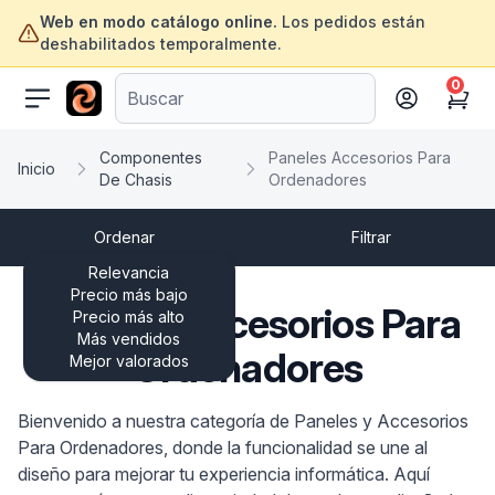
Web en modo catálogo online.
Los pedidos están
deshabilitados temporalmente.
0
ofertasinformatica.com
Cart
Componentes
Paneles Accesorios Para
Inicio
De Chasis
Ordenadores
Ordenar
Filtrar
Relevancia
Precio más bajo
Paneles Accesorios Para
Precio más alto
Más vendidos
Ordenadores
Mejor valorados
Bienvenido a nuestra categoría de Paneles y Accesorios
Para Ordenadores, donde la funcionalidad se une al
diseño para mejorar tu experiencia informática. Aquí