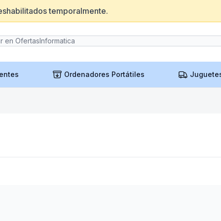
eshabilitados temporalmente.
entes
Ordenadores Portátiles
Juguete