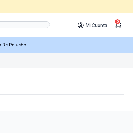
0
Mi Cuenta
Cart
s De Peluche