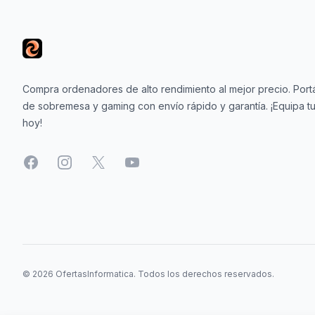
ción
Compra ordenadores de alto rendimiento al mejor precio. Portá
de sobremesa y gaming con envío rápido y garantía. ¡Equipa tu
áficos
hoy!
ión
Facebook
Instagram
X
YouTube
© 2026 OfertasInformatica. Todos los derechos reservados.
nal