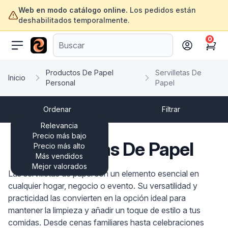
Web en modo catálogo online.
Los pedidos están
deshabilitados temporalmente.
0
ofertasinformatica.com
Cart
Productos De Papel
Servilletas De
Inicio
Personal
Papel
Ordenar
Filtrar
Relevancia
Precio más bajo
Servilletas De Papel
Precio más alto
Más vendidos
Mejor valorados
Las servilletas de papel son un elemento esencial en
cualquier hogar, negocio o evento. Su versatilidad y
practicidad las convierten en la opción ideal para
mantener la limpieza y añadir un toque de estilo a tus
comidas. Desde cenas familiares hasta celebraciones