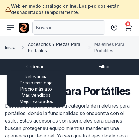
Web en modo catálogo online.
Los pedidos están
deshabilitados temporalmente.
0
ofertasinformatica.com
Cart
Accesorios Y Piezas Para
Maletines Para
Inicio
Portátiles
Portátiles
Ordenar
Filtrar
Relevancia
Precio más bajo
Maletines Para Portátiles
Precio más alto
Más vendidos
Mejor valorados
Descubre nuestra exclusiva categoría de maletines para
portátiles, donde la funcionalidad se encuentra con el
estilo. Estos accesorios son esenciales para quienes
buscan proteger su equipo mientras mantienen una
apariencia profesional. Ya sea que trabajes desde casa,