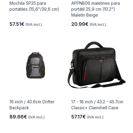
Mochila SP25 para
APPNB06 maletines para
portátiles (15,6"/39,6 cm)
portátil 25,9 cm (10.2")
Maletín Beige
57.51€
20.99€
(IVA incl.)
(IVA incl.)
16 inch / 40.6cm Drifter
17 - 18 inch / 43.2 - 45.7cm
Backpack
Classic+ Clamshell Case
89.66€
57.17€
(IVA incl.)
(IVA incl.)