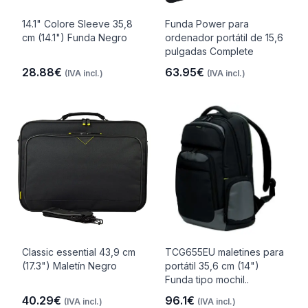
14.1" Colore Sleeve 35,8
Funda Power para
cm (14.1") Funda Negro
ordenador portátil de 15,6
pulgadas Complete
28.88€
63.95€
(IVA incl.)
(IVA incl.)
Classic essential 43,9 cm
TCG655EU maletines para
(17.3") Maletín Negro
portátil 35,6 cm (14")
Funda tipo mochil..
40.29€
96.1€
(IVA incl.)
(IVA incl.)