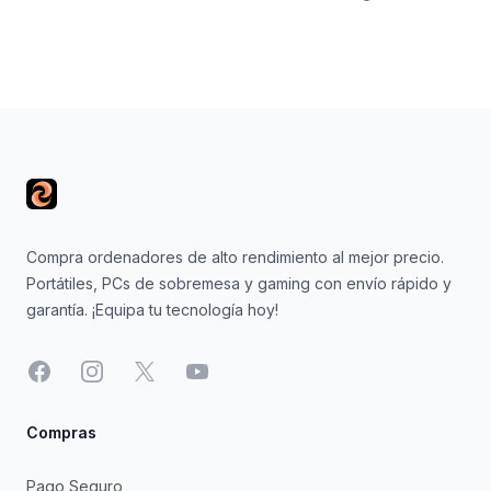
Footer
Compra ordenadores de alto rendimiento al mejor precio.
Portátiles, PCs de sobremesa y gaming con envío rápido y
garantía. ¡Equipa tu tecnología hoy!
Facebook
Instagram
X
YouTube
Compras
Pago Seguro