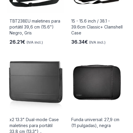
TBT238EU maletines para
15 - 15.6 inch / 38.1 -
portátil 39,6 cm (15.6")
39.6cm Classic+ Clamshell
Negro, Gris
Case
26.21€
36.34€
(IVA incl.)
(IVA incl.)
x2 13.3" Dual-mode Case
Funda universal: 27,9 cm
maletines para portátil
(11 pulgadas), negra
33,8 cm (13.3") ..