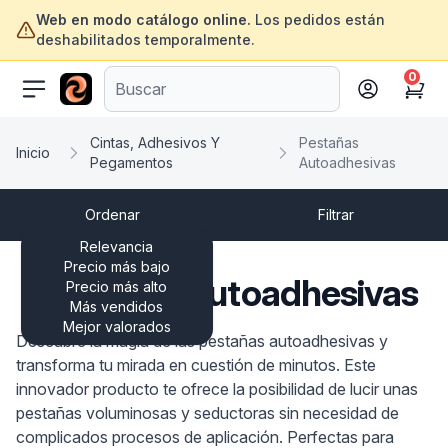
Web en modo catálogo online.
Los pedidos están
deshabilitados temporalmente.
0
ofertasinformatica.com
Cart
Cintas, Adhesivos Y
Pestañas
Inicio
Pegamentos
Autoadhesivas
Ordenar
Filtrar
Relevancia
Precio más bajo
Pestañas Autoadhesivas
Precio más alto
Más vendidos
Mejor valorados
Descubre la magia de las pestañas autoadhesivas y
transforma tu mirada en cuestión de minutos. Este
innovador producto te ofrece la posibilidad de lucir unas
pestañas voluminosas y seductoras sin necesidad de
complicados procesos de aplicación. Perfectas para