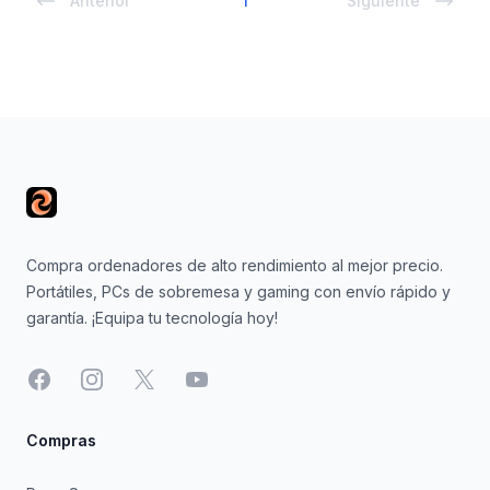
Anterior
1
Siguiente
Footer
Compra ordenadores de alto rendimiento al mejor precio.
Portátiles, PCs de sobremesa y gaming con envío rápido y
garantía. ¡Equipa tu tecnología hoy!
Facebook
Instagram
X
YouTube
Compras