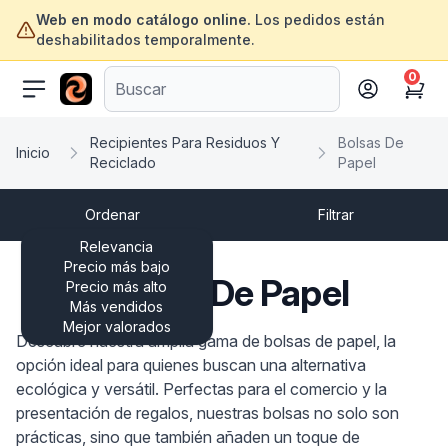
Web en modo catálogo online.
Los pedidos están
deshabilitados temporalmente.
0
ofertasinformatica.com
Cart
Recipientes Para Residuos Y
Bolsas De
Inicio
Reciclado
Papel
Ordenar
Filtrar
Relevancia
Precio más bajo
Bolsas De Papel
Precio más alto
Más vendidos
Mejor valorados
Descubre nuestra amplia gama de bolsas de papel, la
opción ideal para quienes buscan una alternativa
ecológica y versátil. Perfectas para el comercio y la
presentación de regalos, nuestras bolsas no solo son
prácticas, sino que también añaden un toque de