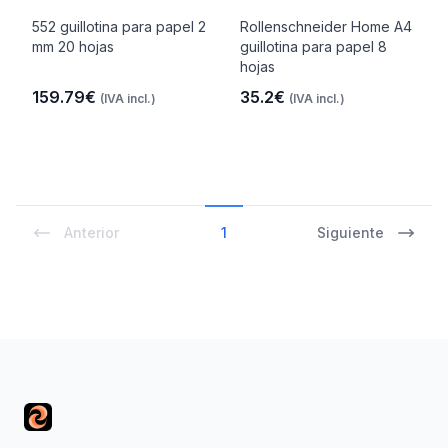
552 guillotina para papel 2
Rollenschneider Home A4
mm 20 hojas
guillotina para papel 8
hojas
159.79€
35.2€
(IVA incl.)
(IVA incl.)
Anterior
1
Siguiente
Footer