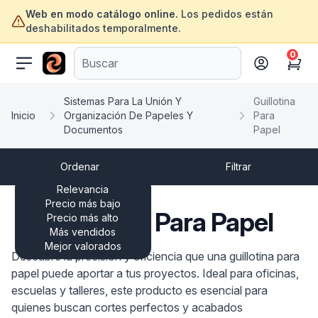
Web en modo catálogo online.
Los pedidos están
deshabilitados temporalmente.
0
ofertasinformatica.com
Cart
Sistemas Para La Unión Y
Guillotina
Inicio
Organización De Papeles Y
Para
Documentos
Papel
Ordenar
Filtrar
Relevancia
Precio más bajo
Guillotina Para Papel
Precio más alto
Más vendidos
Mejor valorados
Descubre la precisión y eficiencia que una guillotina para
papel puede aportar a tus proyectos. Ideal para oficinas,
escuelas y talleres, este producto es esencial para
quienes buscan cortes perfectos y acabados