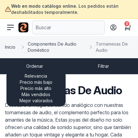
Web en modo catálogo online.
Los pedidos están
deshabilitados temporalmente.
0
ofertasinformatica.com
Cart
Componentes De Audio
Tornamesas De
Inicio
Doméstico
Audio
Ordenar
Filtrar
Relevancia
Precio más bajo
Tornamesas De Audio
Precio más alto
Más vendidos
Mejor valorados
Descubre la magia del sonido analógico con nuestras
tornamesas de audio, el complemento perfecto para los
amantes de la música. Estas joyas del diseño no solo
ofrecen una calidad de sonido superior, sino que también
añaden un toque vintage y elegante a tu hogar. Cada