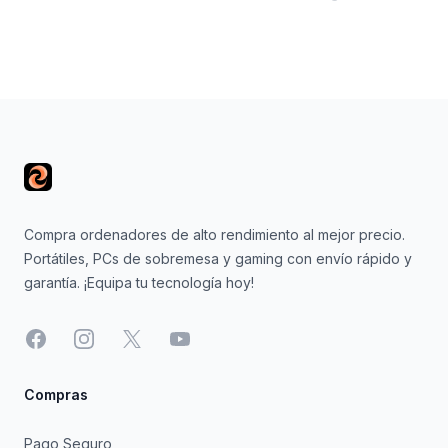
Footer
Compra ordenadores de alto rendimiento al mejor precio.
Portátiles, PCs de sobremesa y gaming con envío rápido y
garantía. ¡Equipa tu tecnología hoy!
Facebook
Instagram
X
YouTube
Compras
Pago Seguro