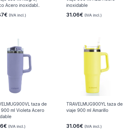
co Acero inoxidabl..
inoxidable
87€
31.06€
(IVA incl.)
(IVA incl.)
VELMUG900VL taza de
TRAVELMUG900YL taza de
e 900 ml Violeta Acero
viaje 900 ml Amarillo
idable
06€
31.06€
(IVA incl.)
(IVA incl.)