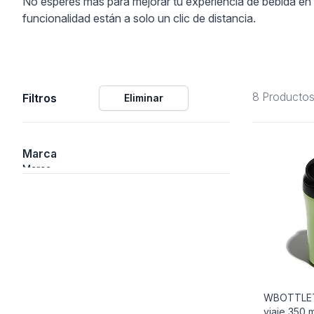
No esperes más para mejorar tu experiencia de bebida en m
funcionalidad están a solo un clic de distancia.
ción
8 Producto
Filtros
Eliminar
áficos
ión
Marca
Marca
WBOTTLET
viaje 350 
nal