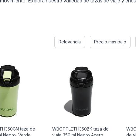
ovimiento. Explora nuestra variedad de tazas de viaje y encuent
s
Relevancia
Precio más bajo
H350GN taza de
WBOTTLETH350BK taza de
WBO
ml Negro, Verde
viaje 350 ml Negro Acero
de v