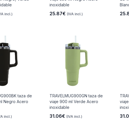
idable
inoxidable
Blan
25.87€
25.
VA incl.)
(IVA incl.)
G900BK taza de
TRAVELMUG900GN taza de
TRA
ml Negro Acero
viaje 900 ml Verde Acero
viaj
inoxidable
inox
31.06€
31.
VA incl.)
(IVA incl.)