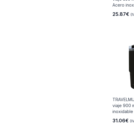
Acero inox
25.87€
(I
io
 Libre
les Y
TRAVELMU
viaje 900 
inoxidable
Y
31.06€
(I