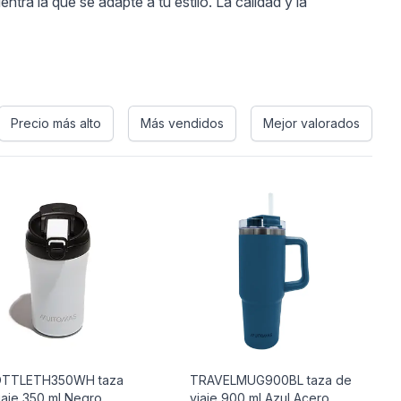
ra la que se adapte a tu estilo. La calidad y la
Precio más alto
Más vendidos
Mejor valorados
TTLETH350WH taza
TRAVELMUG900BL taza de
iaje 350 ml Negro,
viaje 900 ml Azul Acero