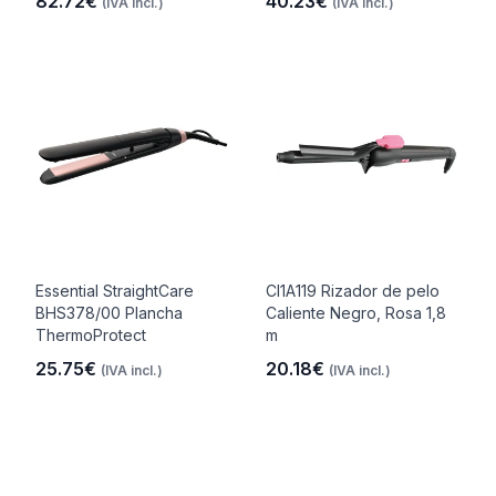
82.72€
40.23€
(IVA incl.)
(IVA incl.)
Essential StraightCare
CI1A119 Rizador de pelo
BHS378/00 Plancha
Caliente Negro, Rosa 1,8
ThermoProtect
m
25.75€
20.18€
(IVA incl.)
(IVA incl.)