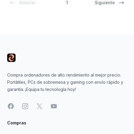
Anterior
1
Siguiente
Footer
Compra ordenadores de alto rendimiento al mejor precio.
Portátiles, PCs de sobremesa y gaming con envío rápido y
garantía. ¡Equipa tu tecnología hoy!
Facebook
Instagram
X
YouTube
Compras