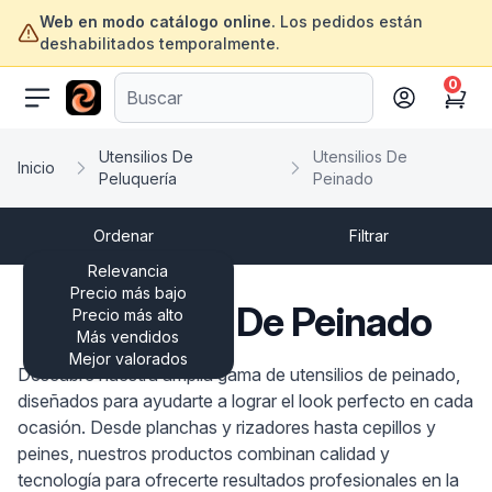
Web en modo catálogo online.
Los pedidos están
deshabilitados temporalmente.
0
ofertasinformatica.com
Cart
Utensilios De
Utensilios De
Inicio
Peluquería
Peinado
Ordenar
Filtrar
Relevancia
Precio más bajo
Utensilios De Peinado
Precio más alto
Más vendidos
Mejor valorados
Descubre nuestra amplia gama de utensilios de peinado,
diseñados para ayudarte a lograr el look perfecto en cada
ocasión. Desde planchas y rizadores hasta cepillos y
peines, nuestros productos combinan calidad y
tecnología para ofrecerte resultados profesionales en la