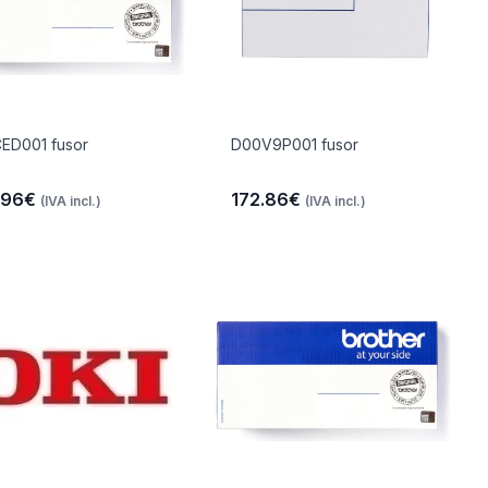
ED001 fusor
D00V9P001 fusor
.96€
172.86€
(IVA incl.)
(IVA incl.)