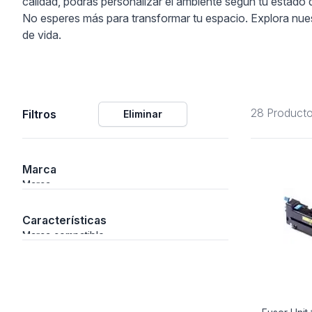
calidad, podrás personalizar el ambiente según tu estado 
No esperes más para transformar tu espacio. Explora nues
ción
de vida.
28 Product
Filtros
Eliminar
áficos
ión
Marca
Marca
Características
Marca compatible
nal