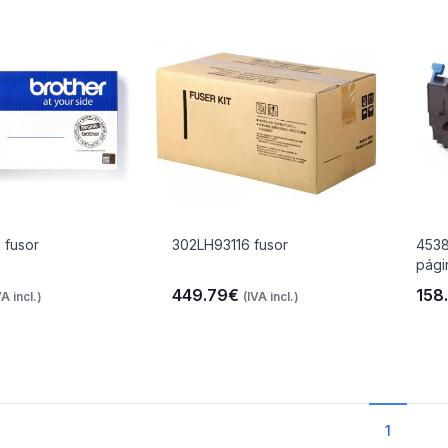
 fusor
302LH93116 fusor
4538
pági
449.79€
158
VA incl.)
(IVA incl.)
1