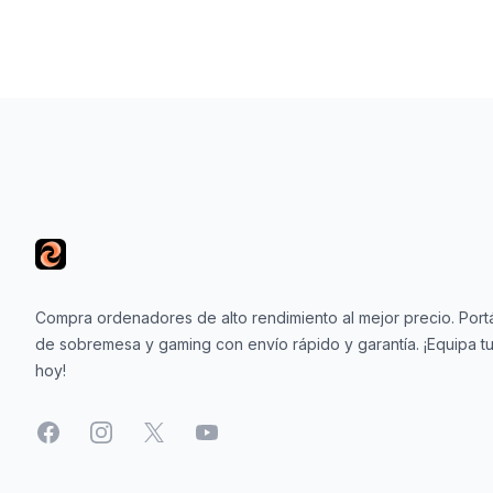
Footer
Compra ordenadores de alto rendimiento al mejor precio. Portá
de sobremesa y gaming con envío rápido y garantía. ¡Equipa tu
hoy!
Facebook
Instagram
X
YouTube