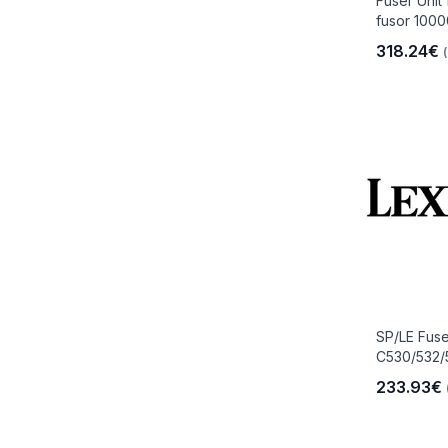
Fuser Unit
fusor 1000
318.24€
io
 Libre
les Y
SP/LE Fuse
C530/532/
Y
233.93€