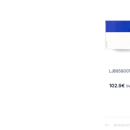
LJB858001
102.9€
(I
Anterior