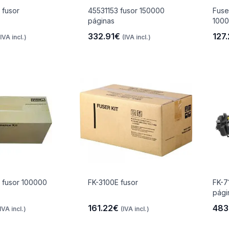
 fusor
45531153 fusor 150000
Fuse
páginas
1000
332.91€
127
(IVA incl.)
(IVA incl.)
t fusor 100000
FK-3100E fusor
FK-7
pági
161.22€
483
(IVA incl.)
(IVA incl.)