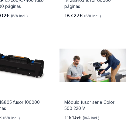
R C7200/C7400 fusor
44289103 fusor 60000
0 páginas
páginas
.02€
187.27€
(IVA incl.)
(IVA incl.)
8805 fusor 100000
Módulo fusor serie Color
nas
500 220 V
€
1151.5€
(IVA incl.)
(IVA incl.)