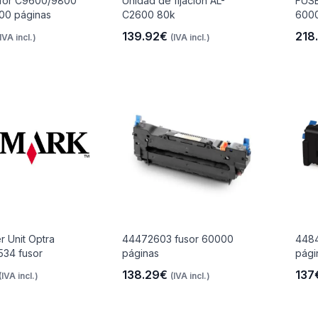
 for C9600/9800
Unidad de fijación AL-
FUSE
00 páginas
C2600 80k
6000
139.92€
218
(IVA incl.)
(IVA incl.)
r Unit Optra
44472603 fusor 60000
4484
534 fusor
páginas
pági
138.29€
137
(IVA incl.)
(IVA incl.)