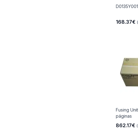
D0135Y001
168.37€
Fusing Uni
páginas
862.17€