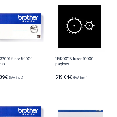
32001 fusor 50000
115R00115 fusor 10000
nas
páginas
.39€
519.04€
(IVA incl.)
(IVA incl.)