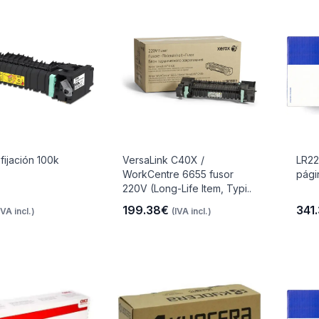
fijación 100k
VersaLink C40X /
LR22
WorkCentre 6655 fusor
pági
220V (Long-Life Item, Typi..
199.38€
341
IVA incl.)
(IVA incl.)