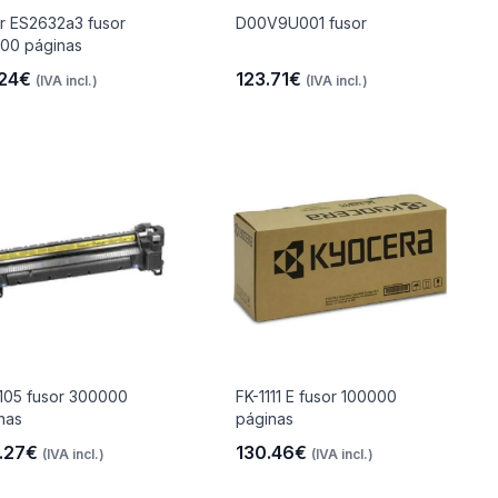
r ES2632a3 fusor
D00V9U001 fusor
00 páginas
.24€
123.71€
(IVA incl.)
(IVA incl.)
105 fusor 300000
FK-1111 E fusor 100000
nas
páginas
.27€
130.46€
(IVA incl.)
(IVA incl.)