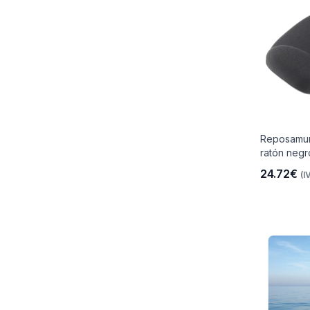
Reposamu
ratón negr
24.72€
(I