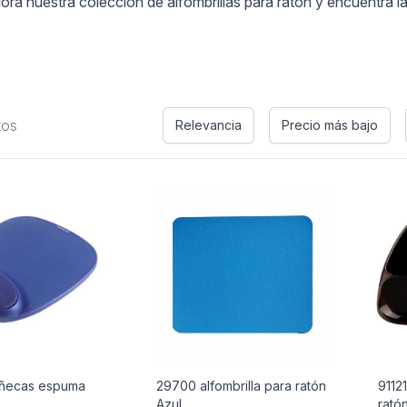
ora nuestra colección de alfombrillas para ratón y encuentra 
tos
Relevancia
Precio más bajo
ñecas espuma
29700 alfombrilla para ratón
91121
Azul
rató