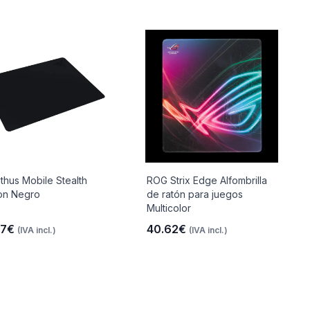
athus Mobile Stealth
ROG Strix Edge Alfombrilla
ion Negro
de ratón para juegos
Multicolor
77€
40.62€
(IVA incl.)
(IVA incl.)