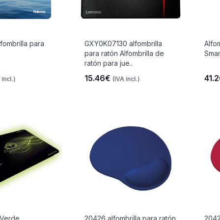
fombrilla para
GXY0K07130 alfombrilla
Alfom
para ratón Alfombrilla de
Smar
ratón para jue..
15.46€
41.
 incl.)
(IVA incl.)
 Verde
20426 alfombrilla para ratón
2042