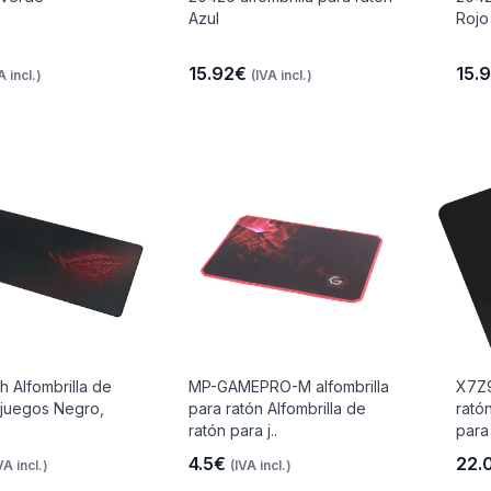
Azul
Rojo
15.92€
15.
A incl.)
(IVA incl.)
 Alfombrilla de
MP-GAMEPRO-M alfombrilla
X7Z9
 juegos Negro,
para ratón Alfombrilla de
ratón
ratón para j..
para
4.5€
22.
VA incl.)
(IVA incl.)