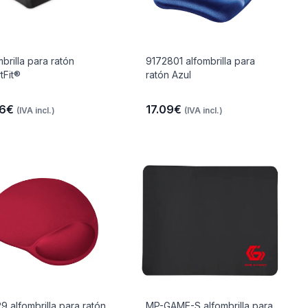
brilla para ratón
9172801 alfombrilla para
tFit®
ratón Azul
26€
17.09€
(IVA incl.)
(IVA incl.)
9 alfombrilla para ratón
MP-GAME-S alfombrilla para