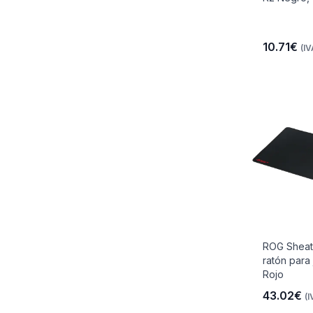
10.71€
(IV
ROG Sheath
ratón para
Rojo
43.02€
(I