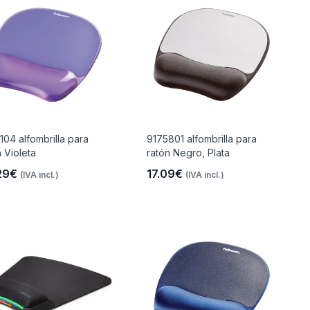
104 alfombrilla para
9175801 alfombrilla para
n Violeta
ratón Negro, Plata
29€
17.09€
(IVA incl.)
(IVA incl.)