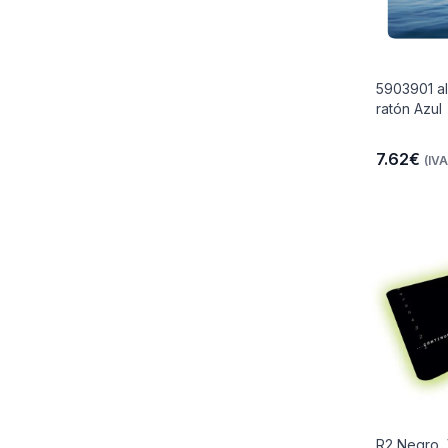
5903901 al
ratón Azul
7.62€
(IVA
R2 Negro,