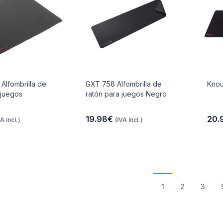
Alfombrilla de
GXT 758 Alfombrilla de
Knou
 juegos
ratón para juegos Negro
19.98€
20.
VA incl.)
(IVA incl.)
1
2
3