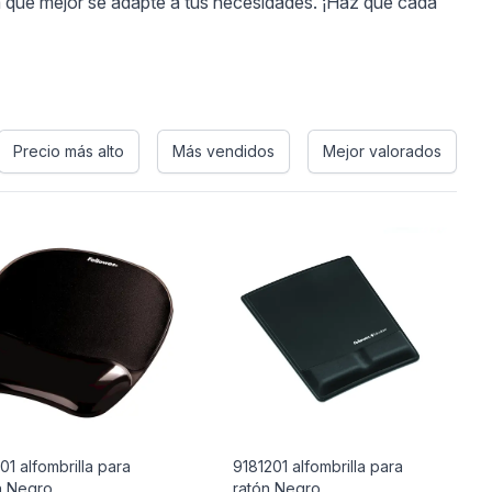
la que mejor se adapte a tus necesidades. ¡Haz que cada
Precio más alto
Más vendidos
Mejor valorados
01 alfombrilla para
9181201 alfombrilla para
n Negro
ratón Negro