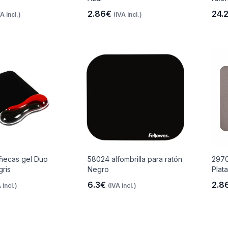
2.86€
24.
VA incl.)
(IVA incl.)
ecas gel Duo
58024 alfombrilla para ratón
2970
gris
Negro
Plata
6.3€
2.8
 incl.)
(IVA incl.)