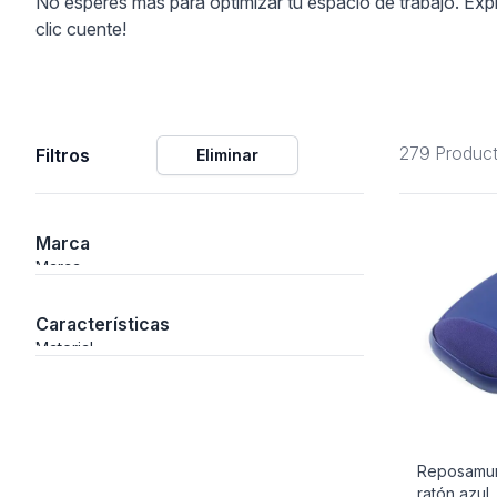
No esperes más para optimizar tu espacio de trabajo. Expl
clic cuente!
ción
279 Produc
Filtros
Eliminar
áficos
ión
Marca
Marca
Características
Material
Reposamu
ratón azul
nal