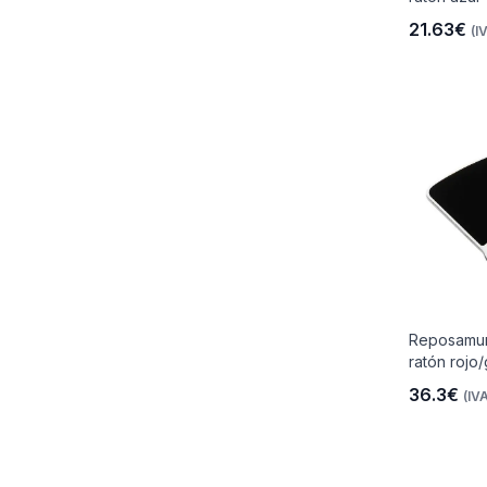
21.63€
(I
io
 Libre
Reposamuñ
les Y
ratón rojo/
36.3€
(IVA
Y