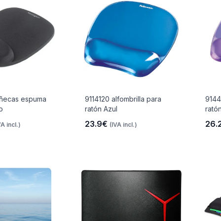
ñecas espuma
9114120 alfombrilla para
9144
o
ratón Azul
rató
23.9€
26.
VA incl.)
(IVA incl.)