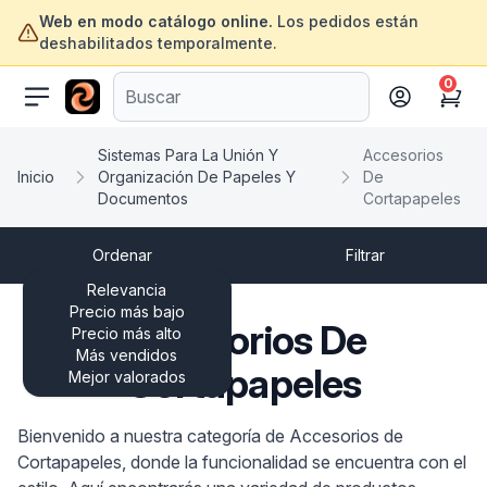
Web en modo catálogo online.
Los pedidos están
deshabilitados temporalmente.
0
ofertasinformatica.com
Cart
Sistemas Para La Unión Y
Accesorios
Inicio
Organización De Papeles Y
De
Documentos
Cortapapeles
Ordenar
Filtrar
Relevancia
Precio más bajo
Accesorios De
Precio más alto
Más vendidos
Cortapapeles
Mejor valorados
Bienvenido a nuestra categoría de Accesorios de
Cortapapeles, donde la funcionalidad se encuentra con el