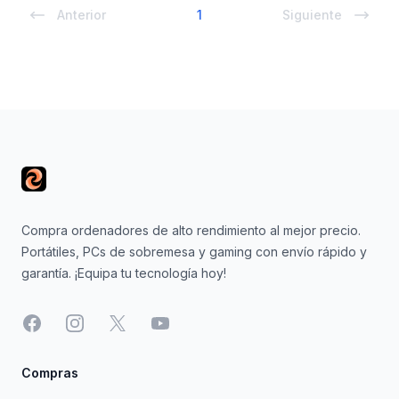
Anterior
1
Siguiente
Footer
Compra ordenadores de alto rendimiento al mejor precio.
Portátiles, PCs de sobremesa y gaming con envío rápido y
garantía. ¡Equipa tu tecnología hoy!
Facebook
Instagram
X
YouTube
Compras