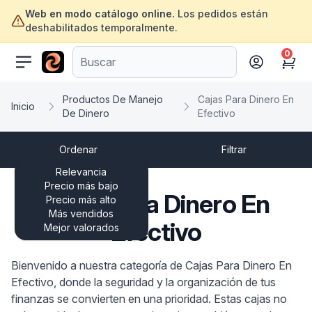
Web en modo catálogo online.
Los pedidos están
deshabilitados temporalmente.
0
ofertasinformatica.com
Cart
Productos De Manejo
Cajas Para Dinero En
Inicio
De Dinero
Efectivo
Ordenar
Filtrar
Relevancia
Precio más bajo
Cajas Para Dinero En
Precio más alto
Más vendidos
Efectivo
Mejor valorados
Bienvenido a nuestra categoría de Cajas Para Dinero En
Efectivo, donde la seguridad y la organización de tus
finanzas se convierten en una prioridad. Estas cajas no