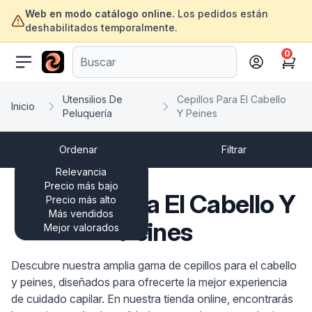
Web en modo catálogo online.
Los pedidos están
deshabilitados temporalmente.
0
ofertasinformatica.com
Cart
Utensilios De
Cepillos Para El Cabello
Inicio
Peluquería
Y Peines
Ordenar
Filtrar
Relevancia
Precio más bajo
Cepillos Para El Cabello Y
Precio más alto
Más vendidos
Peines
Mejor valorados
Descubre nuestra amplia gama de cepillos para el cabello
y peines, diseñados para ofrecerte la mejor experiencia
de cuidado capilar. En nuestra tienda online, encontrarás