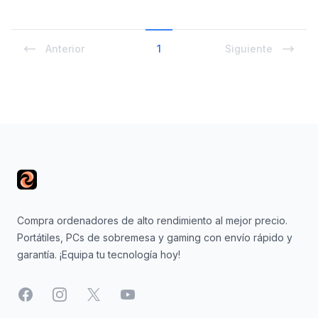
Anterior
1
Siguiente
Footer
Compra ordenadores de alto rendimiento al mejor precio.
Portátiles, PCs de sobremesa y gaming con envío rápido y
garantía. ¡Equipa tu tecnología hoy!
Facebook
Instagram
X
YouTube