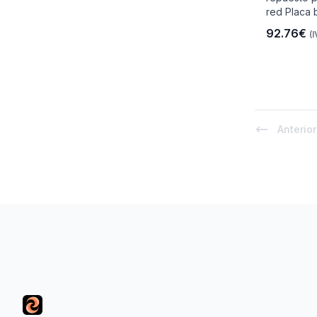
red Placa 
92.76€
(I
io
Anterior
 Libre
Footer
les Y
Y