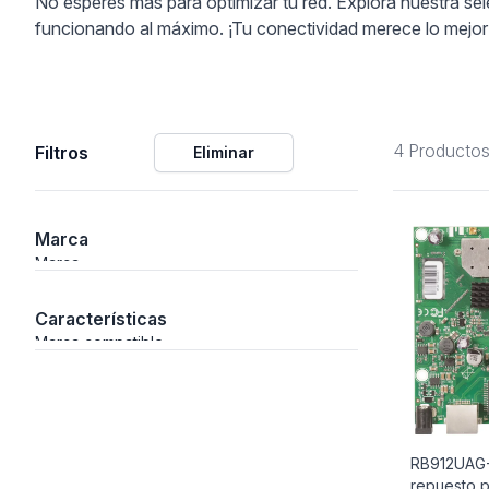
No esperes más para optimizar tu red. Explora nuestra se
funcionando al máximo. ¡Tu conectividad merece lo mejor
ción
4 Producto
Filtros
Eliminar
áficos
ión
Marca
Marca
Características
Marca compatible
RB912UAG
repuesto 
nal