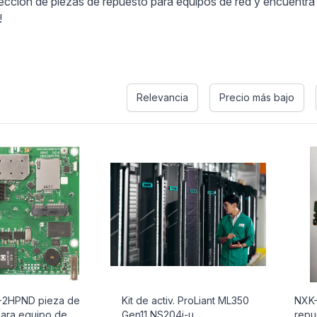
lección de piezas de repuesto para equipos de red y encuentra
!
s
Relevancia
Precio más bajo
-2HPND pieza de
Kit de activ. ProLiant ML350
NXK
para equipo de
Gen11 NS204i-u
repu