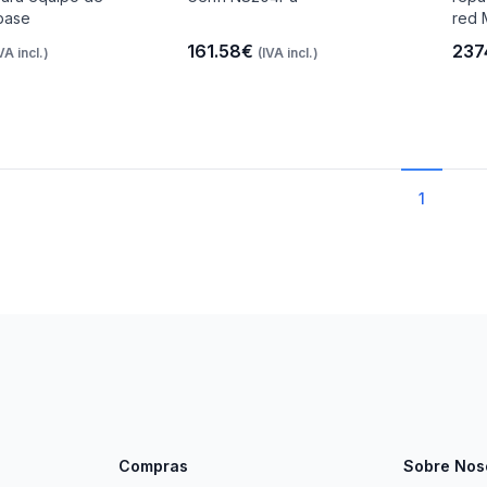
base
red 
161.58€
237
VA incl.)
(IVA incl.)
1
Compras
Sobre Nos