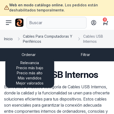
Web en modo catálogo online.
Los pedidos están
deshabilitados temporalmente.
0
ofertasinformatica.com
Cart
Cables Para Computadoras Y
Cables USB
Inicio
Periféricos
Internos
Ordenar
Filtrar
Relevancia
Precio más bajo
Cables USB Internos
Precio más alto
Más vendidos
Mejor valorados
Bienvenido a nuestra categoría de Cables USB Internos,
donde la calidad y la funcionalidad se unen para ofrecerte
soluciones eficientes para tus dispositivos. Estos cables
son esenciales para garantizar la conexión adecuada
entre componentes internos de ordenadores, consolas y