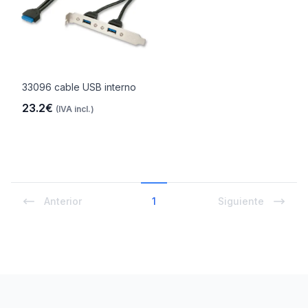
33096 cable USB interno
23.2€
(IVA incl.)
Anterior
1
Siguiente
Footer