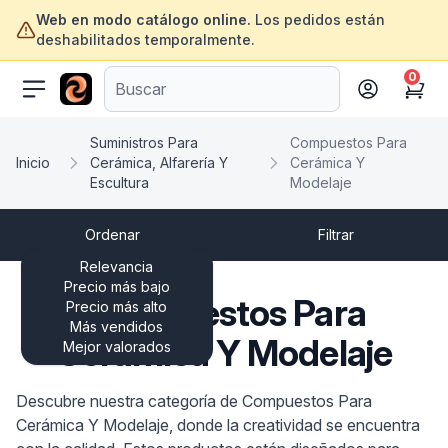
Web en modo catálogo online.
Los pedidos están
deshabilitados temporalmente.
0
ofertasinformatica.com
Cart
Suministros Para
Compuestos Para
Inicio
Cerámica, Alfarería Y
Cerámica Y
Escultura
Modelaje
Ordenar
Filtrar
Relevancia
Precio más bajo
Compuestos Para
Precio más alto
Más vendidos
Cerámica Y Modelaje
Mejor valorados
Descubre nuestra categoría de Compuestos Para
Cerámica Y Modelaje, donde la creatividad se encuentra