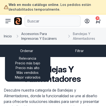
Web en modo catálogo online.
Los pedidos están
deshabilitados temporalmente.
0
ofertasinformatica.com
Cart
Accesorios Para
Bandejas Y
Inicio
Impresoras Y Escáners
Alimentadores
Ordenar
Filtrar
Relevancia
Precio más bajo
Bandejas Y
Precio más alto
Más vendidos
Alimentadores
Mejor valorados
Descubre nuestra categoría de Bandejas y
Alimentadores, donde la funcionalidad se une al diseño
para ofrecerte soluciones ideales para servir y presentar