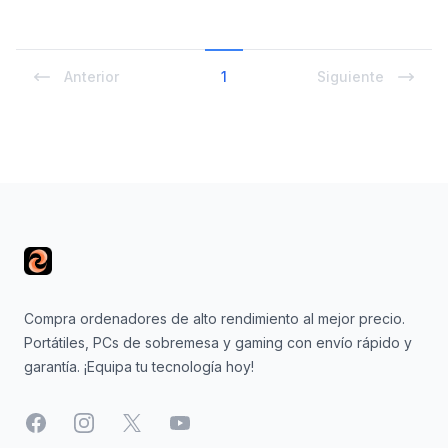
Anterior
1
Siguiente
Footer
Compra ordenadores de alto rendimiento al mejor precio.
Portátiles, PCs de sobremesa y gaming con envío rápido y
garantía. ¡Equipa tu tecnología hoy!
Facebook
Instagram
X
YouTube