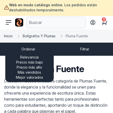
Web en modo catálogo online.
Los pedidos están
deshabilitados temporalmente.
0
ofertasinformatica.com
Cart
Inicio
Bolígrafos Y Plumas
Pluma Fuente
Ordenar
Filtrar
Relevancia
Precio más bajo
Pluma Fuente
Precio más alto
Más vendidos
Mejor valorados
Descubre nuestra exclusiva categoría de Plumas Fuente,
donde la elegancia y la funcionalidad se unen para
ofrecerte una experiencia de escritura única. Estas
herramientas son perfectas tanto para profesionales
como para estudiantes, aportando un toque de distinción
a cada palabra que plasmas en el papel.