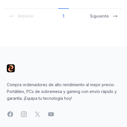
Anterior
1
Siguiente
Footer
Compra ordenadores de alto rendimiento al mejor precio.
Portátiles, PCs de sobremesa y gaming con envío rápido y
garantía. ¡Equipa tu tecnología hoy!
Facebook
Instagram
X
YouTube