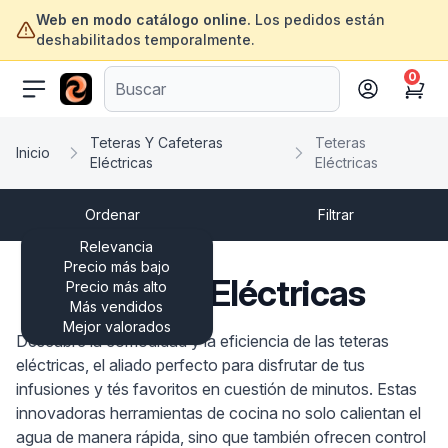
Web en modo catálogo online.
Los pedidos están
deshabilitados temporalmente.
0
ofertasinformatica.com
Cart
Teteras Y Cafeteras
Teteras
Inicio
Eléctricas
Eléctricas
Ordenar
Filtrar
Relevancia
Precio más bajo
Teteras Eléctricas
Precio más alto
Más vendidos
Mejor valorados
Descubre la comodidad y la eficiencia de las teteras
eléctricas, el aliado perfecto para disfrutar de tus
infusiones y tés favoritos en cuestión de minutos. Estas
innovadoras herramientas de cocina no solo calientan el
agua de manera rápida, sino que también ofrecen control