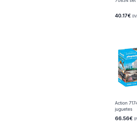
70834 set 
40.17€
(IV
io
 Libre
les Y
Action 717
juguetes
Y
66.56€
(