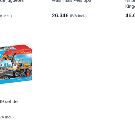
de juguetes
Washimals Pets Spa
Nint
King
26.34€
46.
A incl.)
(IVA incl.)
49 set de
IVA incl.)