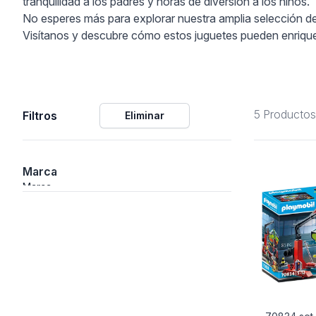
tranquilidad a los padres y horas de diversión a los niños.
No esperes más para explorar nuestra amplia selección de s
ción
Visítanos y descubre cómo estos juguetes pueden enriquec
5 Productos
Filtros
Eliminar
áficos
ión
Marca
Marca
nal