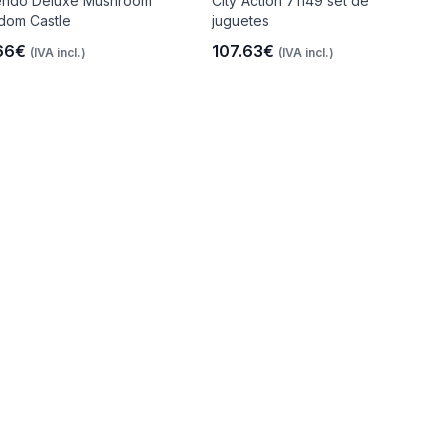
endo Deluxe Mushroom
City Action 71149 set de
dom Castle
juguetes
66€
107.63€
(IVA incl.)
(IVA incl.)