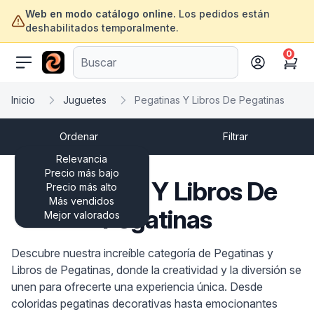
Web en modo catálogo online.
Los pedidos están
deshabilitados temporalmente.
0
ofertasinformatica.com
Cart
Inicio
Juguetes
Pegatinas Y Libros De Pegatinas
Ordenar
Filtrar
Relevancia
Precio más bajo
Pegatinas Y Libros De
Precio más alto
Más vendidos
Pegatinas
Mejor valorados
Descubre nuestra increíble categoría de Pegatinas y
Libros de Pegatinas, donde la creatividad y la diversión se
unen para ofrecerte una experiencia única. Desde
coloridas pegatinas decorativas hasta emocionantes