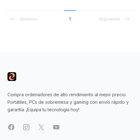
Anterior
1
Siguiente
Footer
Compra ordenadores de alto rendimiento al mejor precio.
Portátiles, PCs de sobremesa y gaming con envío rápido y
garantía. ¡Equipa tu tecnología hoy!
Facebook
Instagram
X
YouTube