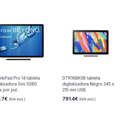
nkPad Pro 14 tableta
DTK168K0B tableta
talizadora Gris 5080
digitalizadora Negro 345 x
s por pul..
215 mm USB
.7€
791.4€
(IVA incl.)
(IVA incl.)