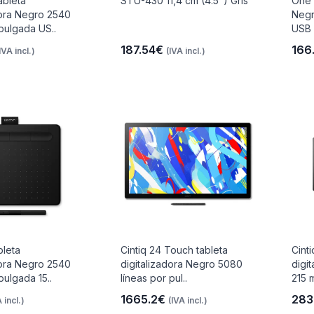
ableta
STU-430 11,4 cm (4.5") Gris
One 
dora Negro 2540
Negr
 pulgada US..
USB
187.54€
166
IVA incl.)
(IVA incl.)
bleta
Cintiq 24 Touch tableta
Cinti
dora Negro 2540
digitalizadora Negro 5080
digi
pulgada 15..
líneas por pul..
215 
1665.2€
283
 incl.)
(IVA incl.)