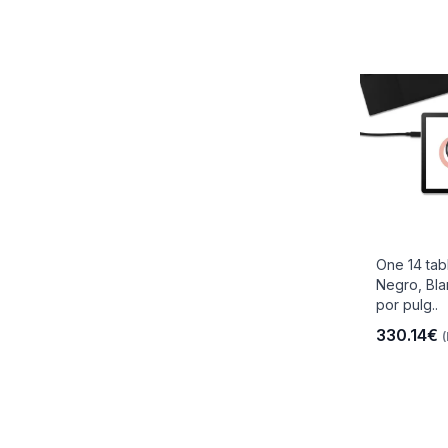
One 14 tabl
Negro, Bla
por pulg..
330.14€
(