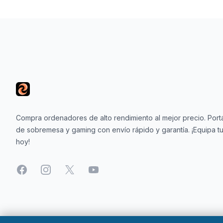
Footer
Compra ordenadores de alto rendimiento al mejor precio. Portá
de sobremesa y gaming con envío rápido y garantía. ¡Equipa tu
hoy!
Facebook
Instagram
X
YouTube