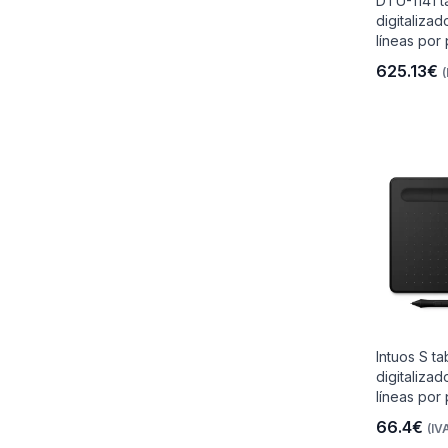
DTU-1141 t
digitaliza
líneas por
625.13€
(
io
 Libre
les Y
Intuos S ta
Y
digitaliza
líneas por 
66.4€
(IVA