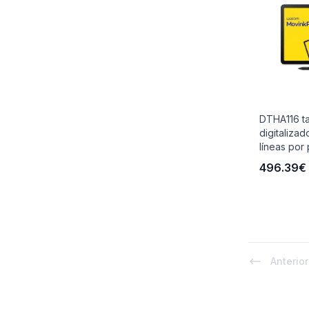
DTHA116 ta
digitaliza
líneas por 
496.39€
Anterior