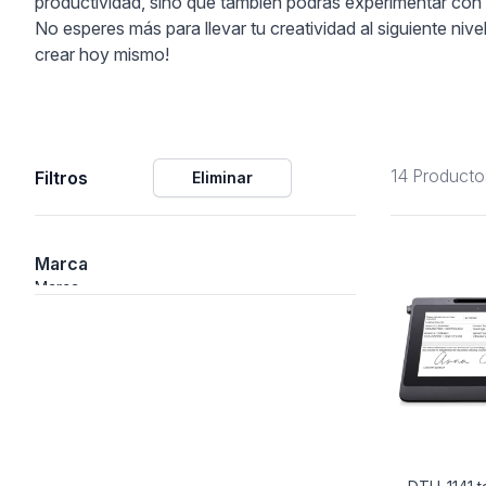
productividad, sino que también podrás experimentar con té
No esperes más para llevar tu creatividad al siguiente niv
ción
crear hoy mismo!
14 Producto
Filtros
Eliminar
áficos
ión
Marca
Marca
nal