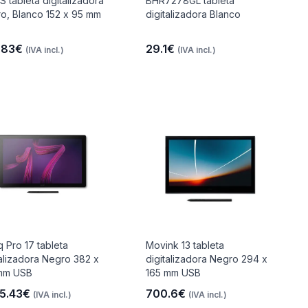
S tableta digitalizadora
BHR7278GL tableta
o, Blanco 152 x 95 mm
digitalizadora Blanco
.83€
29.1€
(IVA incl.)
(IVA incl.)
q Pro 17 tableta
Movink 13 tableta
talizadora Negro 382 x
digitalizadora Negro 294 x
mm USB
165 mm USB
5.43€
700.6€
(IVA incl.)
(IVA incl.)