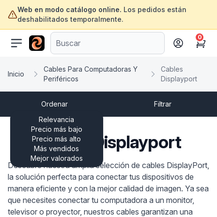
Web en modo catálogo online.
Los pedidos están
deshabilitados temporalmente.
0
ofertasinformatica.com
Cart
Cables Para Computadoras Y
Cables
Inicio
Periféricos
Displayport
Ordenar
Filtrar
Relevancia
Precio más bajo
Cables Displayport
Precio más alto
Más vendidos
Mejor valorados
Descubre nuestra amplia selección de cables DisplayPort,
la solución perfecta para conectar tus dispositivos de
manera eficiente y con la mejor calidad de imagen. Ya sea
que necesites conectar tu computadora a un monitor,
televisor o proyector, nuestros cables garantizan una