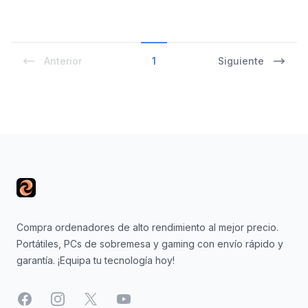
Anterior
1
Siguiente
Footer
Compra ordenadores de alto rendimiento al mejor precio.
Portátiles, PCs de sobremesa y gaming con envío rápido y
garantía. ¡Equipa tu tecnología hoy!
Facebook
Instagram
X
YouTube