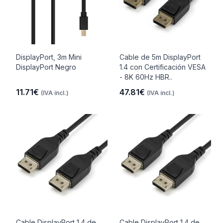
DisplayPort, 3m Mini
Cable de 5m DisplayPort
DisplayPort Negro
1.4 con Certificación VESA
- 8K 60Hz HBR..
11.71€
47.81€
(IVA incl.)
(IVA incl.)
Cable DisplayPort 1.4 de
Cable DisplayPort 1.4 de