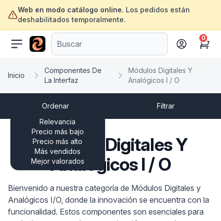
Web en modo catálogo online.
Los pedidos están
deshabilitados temporalmente.
0
ofertasinformatica.com
Cart
Componentes De
Módulos Digitales Y
Inicio
La Interfaz
Analógicos I / O
Ordenar
Filtrar
Relevancia
Precio más bajo
Módulos Digitales Y
Precio más alto
Más vendidos
Analógicos I / O
Mejor valorados
Bienvenido a nuestra categoría de Módulos Digitales y
Analógicos I/O, donde la innovación se encuentra con la
funcionalidad. Estos componentes son esenciales para