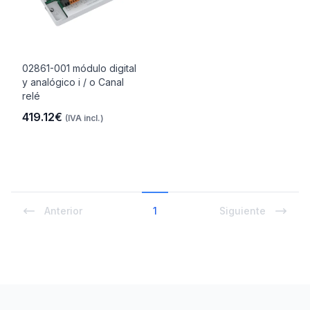
02861-001 módulo digital
y analógico i / o Canal
relé
419.12€
(IVA incl.)
Anterior
1
Siguiente
Footer