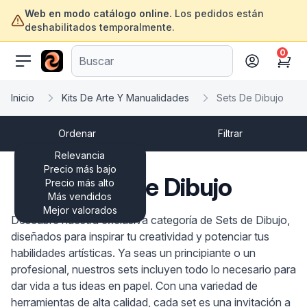
Web en modo catálogo online.
Los pedidos están
deshabilitados temporalmente.
0
ofertasinformatica.com
Cart
Inicio
Kits De Arte Y Manualidades
Sets De Dibujo
Ordenar
Filtrar
Relevancia
Precio más bajo
Sets De Dibujo
Precio más alto
Más vendidos
Mejor valorados
Descubre nuestra exclusiva categoría de Sets de Dibujo,
diseñados para inspirar tu creatividad y potenciar tus
habilidades artísticas. Ya seas un principiante o un
profesional, nuestros sets incluyen todo lo necesario para
dar vida a tus ideas en papel. Con una variedad de
herramientas de alta calidad, cada set es una invitación a