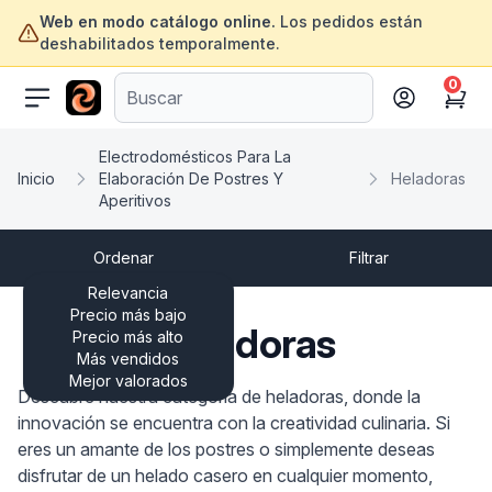
Web en modo catálogo online.
Los pedidos están
deshabilitados temporalmente.
0
ofertasinformatica.com
Cart
Electrodomésticos Para La
Inicio
Elaboración De Postres Y
Heladoras
Aperitivos
Ordenar
Filtrar
Relevancia
Precio más bajo
Heladoras
Precio más alto
Más vendidos
Mejor valorados
Descubre nuestra categoría de heladoras, donde la
innovación se encuentra con la creatividad culinaria. Si
eres un amante de los postres o simplemente deseas
disfrutar de un helado casero en cualquier momento,