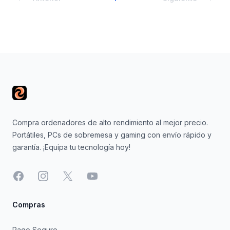
Footer
Compra ordenadores de alto rendimiento al mejor precio.
Portátiles, PCs de sobremesa y gaming con envío rápido y
garantía. ¡Equipa tu tecnología hoy!
Facebook
Instagram
X
YouTube
Compras
Pago Seguro