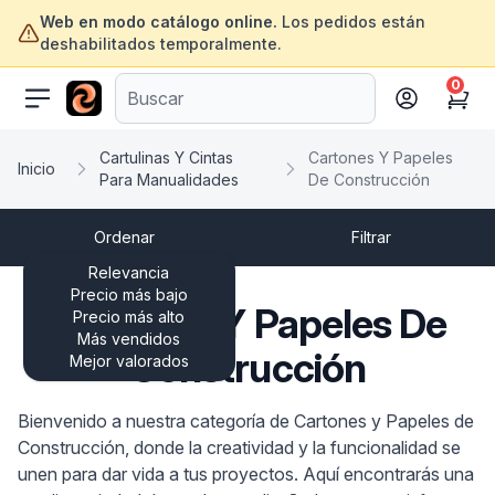
Web en modo catálogo online.
Los pedidos están
deshabilitados temporalmente.
0
ofertasinformatica.com
Cart
Cartulinas Y Cintas
Cartones Y Papeles
Inicio
Para Manualidades
De Construcción
Ordenar
Filtrar
Relevancia
Precio más bajo
Cartones Y Papeles De
Precio más alto
Más vendidos
Construcción
Mejor valorados
Bienvenido a nuestra categoría de Cartones y Papeles de
Construcción, donde la creatividad y la funcionalidad se
unen para dar vida a tus proyectos. Aquí encontrarás una