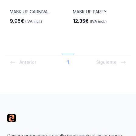
MASK UP CARNIVAL
MASK UP PARTY
9.95€
12.35€
(IVA incl.)
(IVA incl.)
Anterior
1
Siguiente
Footer
Compra ordenadores de alto rendimiento al mejor precio.