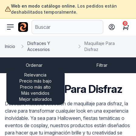
Web en modo catálogo online.
Los pedidos están
deshabilitados temporalmente.
0
ofertasinformatica.com
Cart
Disfraces Y
Maquillaje Para
Inicio
Accesorios
Disfraz
Ordenar
Filtrar
Relevancia
Precio más bajo
Maquillaje Para Disfraz
Precio más alto
Más vendidos
Mejor valorados
Descubre nuestra selección de maquillaje para disfraz, la
clave para transformar cualquier look en una experiencia
inolvidable. Ya sea para Halloween, fiestas temáticas o
eventos de cosplay, nuestros productos están diseñados
para hacer que tu imaginación brille y tu creatividad se