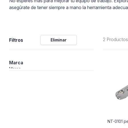
No esperes más para mejorar tu equipo de trabajo. Explor
asegúrate de tener siempre a mano la herramienta adecua
ción
2 Productos
Filtros
Eliminar
áficos
ión
Marca
Marca
NT-0101 pe
nal