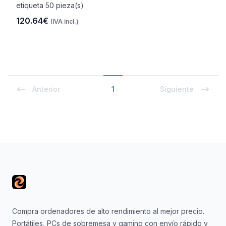
etiqueta 50 pieza(s)
120.64€
(IVA incl.)
Anterior
1
Siguiente
Footer
Compra ordenadores de alto rendimiento al mejor precio.
Portátiles, PCs de sobremesa y gaming con envío rápido y