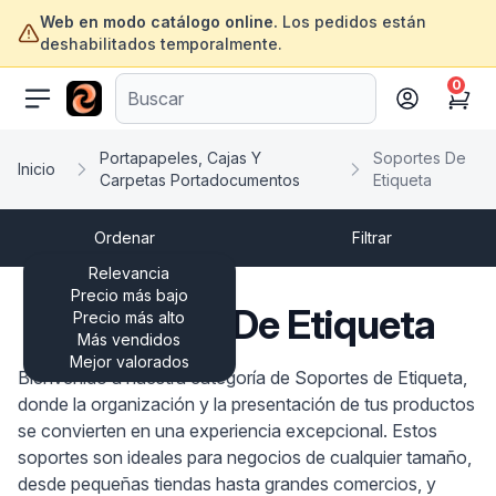
Web en modo catálogo online.
Los pedidos están
deshabilitados temporalmente.
0
ofertasinformatica.com
Cart
Portapapeles, Cajas Y
Soportes De
Inicio
Carpetas Portadocumentos
Etiqueta
Ordenar
Filtrar
Relevancia
Precio más bajo
Soportes De Etiqueta
Precio más alto
Más vendidos
Mejor valorados
Bienvenido a nuestra categoría de Soportes de Etiqueta,
donde la organización y la presentación de tus productos
se convierten en una experiencia excepcional. Estos
soportes son ideales para negocios de cualquier tamaño,
desde pequeñas tiendas hasta grandes comercios, y