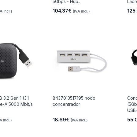
5Gbps - Hub..
Ladr
104.37€
125
A incl.)
(IVA incl.)
3.2 Gen 1 (3.1
8437013517195 nodo
Conc
e-A 5000 Mbit/s
concentrador
(5Gb
USB-
18.69€
55.
A incl.)
(IVA incl.)