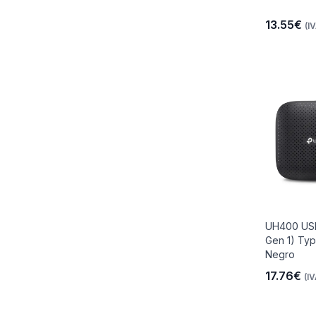
13.55€
(IV
UH400 USB 
Gen 1) Typ
Negro
17.76€
(IV