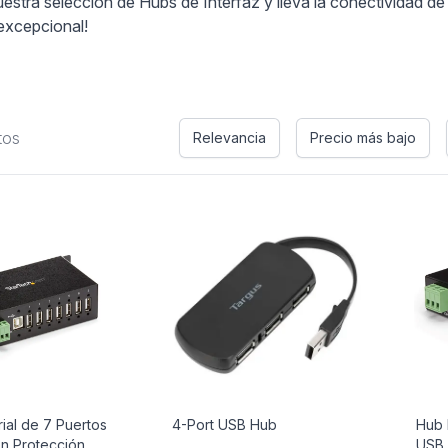
stra selección de Hubs de Interfaz y lleva la conectividad de t
 excepcional!
tos
Relevancia
Precio más bajo
rial de 7 Puertos
4-Port USB Hub
Hub 
n Protección
USB 