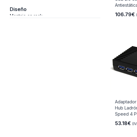
Antiestática
Diseño
106.79€
Montaje en rack
io
 Libre
les Y
Adaptador
Hub Ladró
Speed 4 Pu
Y
53.18€
(IV