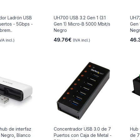
dor Ladrón USB
UH700 USB 3.2 Gen 1 (3.1
UH72
uertos - 5Gbps -
Gen 1) Micro-B 5000 Mbit/s
Gen 
brem..
Negro
Neg
49.76€
46.
IVA incl.)
(IVA incl.)
ub de interfaz
Concentrador USB 3.0 de 7
Hub 
 Negro, Blanco
Puertos con Caja de Metal -
de 7