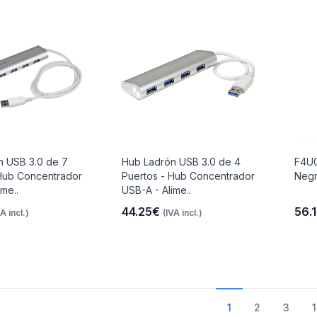
n USB 3.0 de 7
Hub Ladrón USB 3.0 de 4
F4U0
 Hub Concentrador
Puertos - Hub Concentrador
Neg
me..
USB-A - Alime..
44.25€
56.
VA incl.)
(IVA incl.)
1
2
3
1