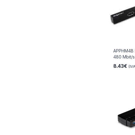
APPHM4B h
480 Mbit/
8.43€
(IVA