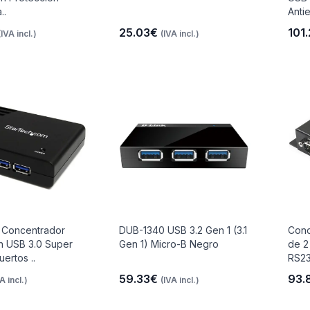
..
Antie
25.03€
101
(IVA incl.)
(IVA incl.)
 Concentrador
DUB-1340 USB 3.2 Gen 1 (3.1
Conc
n USB 3.0 Super
Gen 1) Micro-B Negro
de 2
ertos ..
RS23
59.33€
93.
A incl.)
(IVA incl.)