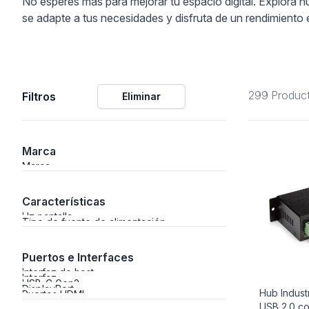
No esperes más para mejorar tu espacio digital. Explora nue
se adapte a tus necesidades y disfruta de un rendimiento
ción
299 Produc
Filtros
Eliminar
áficos
ión
Marca
Marca
Características
Hz pantalla
Tipo de fuente de alimentación
Puertos e Interfaces
Interfaz de host
Interfaz
USB-C Gen2
DisplayPort
Hub Indust
Puertos HDMI
USB 2.0 co
nal