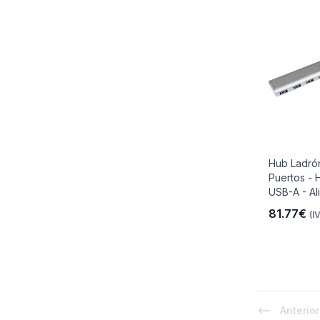
Hub Ladró
Puertos -
USB-A - Ali
81.77€
(I
Anterior