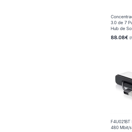
Concentra
3.0 de 7 P
Hub de So
88.08€
(
F4U021BT h
480 Mbit/s