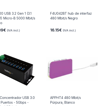
0 USB 3.2 Gen 1 (3.1
F4U042BT hub de interfaz
1) Micro-B 5000 Mbit/s
480 Mbit/s Negro
ro
39€
16.15€
(IVA incl.)
(IVA incl.)
Concentrador USB 3.0
APPHT4 480 Mbit/s
 Puertos - 5Gbps -
Púrpura, Blanco