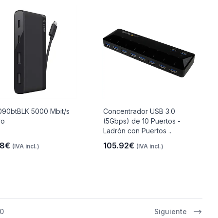
90btBLK 5000 Mbit/s
Concentrador USB 3.0
ro
(5Gbps) de 10 Puertos -
Ladrón con Puertos ..
18€
105.92€
(IVA incl.)
(IVA incl.)
0
Siguiente