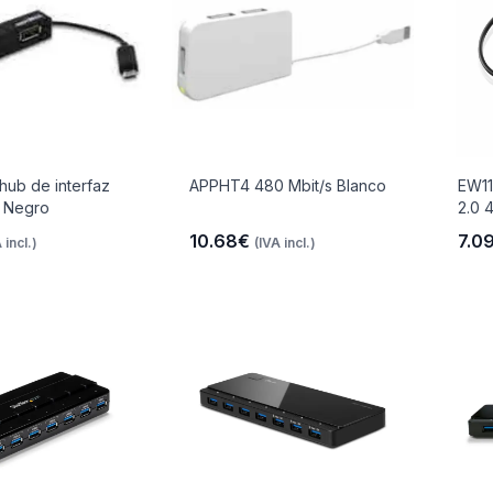
ub de interfaz
APPHT4 480 Mbit/s Blanco
EW11
s Negro
2.0 
10.68€
7.0
 incl.)
(IVA incl.)