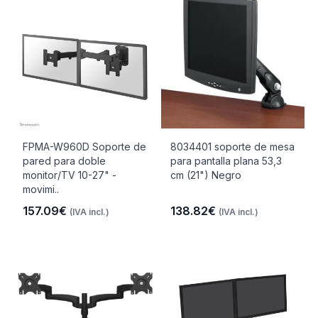
FPMA-W960D Soporte de
8034401 soporte de mesa
pared para doble
para pantalla plana 53,3
monitor/TV 10-27" -
cm (21") Negro
movimi..
157.09€
138.82€
(IVA incl.)
(IVA incl.)