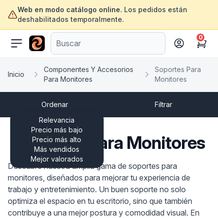
Web en modo catálogo online.
Los pedidos están
deshabilitados temporalmente.
0
ofertasinformatica.com
Cart
Componentes Y Accesorios
Soportes Para
Inicio
Para Monitores
Monitores
Ordenar
Filtrar
Relevancia
Precio más bajo
Soportes Para Monitores
Precio más alto
Más vendidos
Mejor valorados
Descubre nuestra amplia gama de soportes para
monitores, diseñados para mejorar tu experiencia de
trabajo y entretenimiento. Un buen soporte no solo
optimiza el espacio en tu escritorio, sino que también
contribuye a una mejor postura y comodidad visual. En