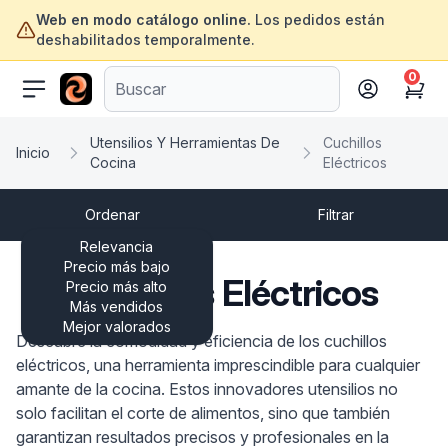
Web en modo catálogo online.
Los pedidos están
deshabilitados temporalmente.
0
ofertasinformatica.com
Cart
Utensilios Y Herramientas De
Cuchillos
Inicio
Cocina
Eléctricos
Ordenar
Filtrar
Relevancia
Precio más bajo
Cuchillos Eléctricos
Precio más alto
Más vendidos
Mejor valorados
Descubre la comodidad y eficiencia de los cuchillos
eléctricos, una herramienta imprescindible para cualquier
amante de la cocina. Estos innovadores utensilios no
solo facilitan el corte de alimentos, sino que también
garantizan resultados precisos y profesionales en la