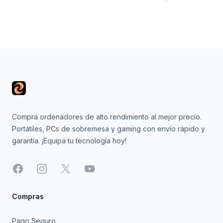
Footer
Compra ordenadores de alto rendimiento al mejor precio.
Portátiles, PCs de sobremesa y gaming con envío rápido y
garantía. ¡Equipa tu tecnología hoy!
Facebook
Instagram
X
YouTube
Compras
Pago Seguro