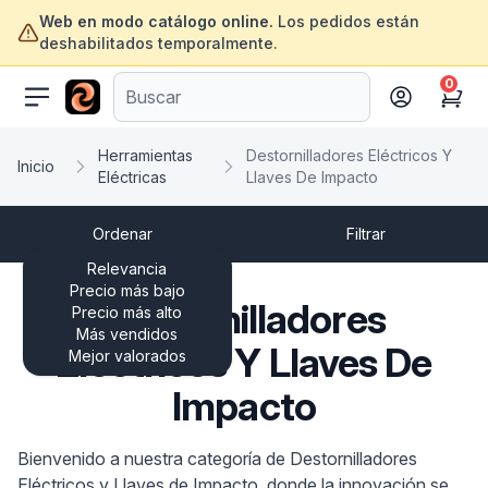
Web en modo catálogo online.
Los pedidos están
deshabilitados temporalmente.
0
ofertasinformatica.com
Cart
Herramientas
Destornilladores Eléctricos Y
Inicio
Eléctricas
Llaves De Impacto
Ordenar
Filtrar
Relevancia
Precio más bajo
Destornilladores
Precio más alto
Más vendidos
Eléctricos Y Llaves De
Mejor valorados
Impacto
Bienvenido a nuestra categoría de Destornilladores
Eléctricos y Llaves de Impacto, donde la innovación se