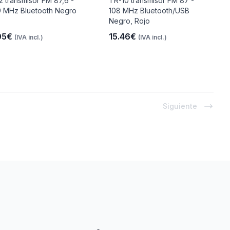
2 transmisor FM 87,6 -
TR-10 transmisor FM 87 -
9 MHz Bluetooth Negro
108 MHz Bluetooth/USB
Negro, Rojo
05€
15.46€
(IVA incl.)
(IVA incl.)
Siguiente