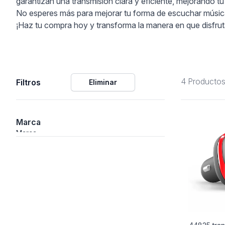
garantizan una transmisión clara y eficiente, mejorando tu
No esperes más para mejorar tu forma de escuchar música
ción
¡Haz tu compra hoy y transforma la manera en que disfrut
4 Producto
Filtros
Eliminar
áficos
ión
Marca
Marca
nal