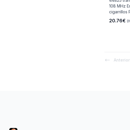
44825 tran
108 MHz E
cigarrillos
20.76€
(I
io
 Libre
Anterior
les Y
Footer
Y