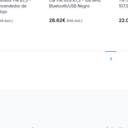
smisor FM 87,5 -
Car FM Xtra 87,5 - 108 MHz
TR-1
ncendedor de
Bluetooth/USB Negro
107,
 Rojo
28.62€
22.
VA incl.)
(IVA incl.)
1