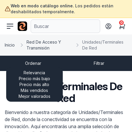
Web en modo catálogo online.
Los pedidos están
deshabilitados temporalmente.
0
ofertasinformatica.com
Cart
Red De Acceso Y
Unidades/Terminales
Inicio
Transmisión
De Red
Ordenar
Filtrar
Relevancia
Precio más bajo
Unidades/Terminales De
Precio más alto
Más vendidos
Red
Mejor valorados
Bienvenido a nuestra categoría de Unidades/Terminales
de Red, donde la conectividad se encuentra con la
innovación. Aquí encontrarás una amplia selección de