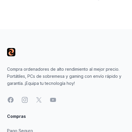
Footer
Compra ordenadores de alto rendimiento al mejor precio.
Portátiles, PCs de sobremesa y gaming con envío rápido y
garantía. ¡Equipa tu tecnología hoy!
Facebook
Instagram
X
YouTube
Compras
Pago Seguro