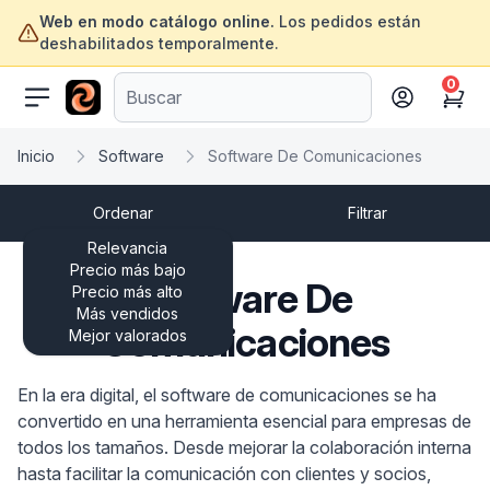
Web en modo catálogo online.
Los pedidos están
deshabilitados temporalmente.
0
ofertasinformatica.com
Cart
Inicio
Software
Software De Comunicaciones
Ordenar
Filtrar
Relevancia
Precio más bajo
Software De
Precio más alto
Más vendidos
Comunicaciones
Mejor valorados
En la era digital, el software de comunicaciones se ha
convertido en una herramienta esencial para empresas de
todos los tamaños. Desde mejorar la colaboración interna
hasta facilitar la comunicación con clientes y socios,