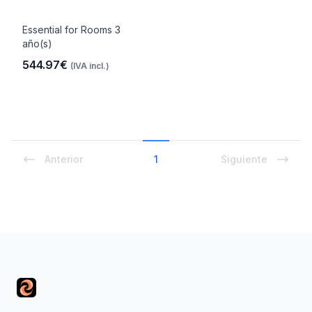
Essential for Rooms 3
año(s)
544.97€
(IVA incl.)
Anterior
1
Siguiente
Footer