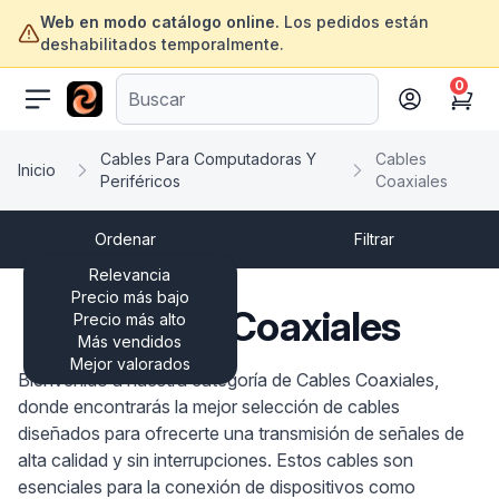
Web en modo catálogo online.
Los pedidos están
deshabilitados temporalmente.
0
ofertasinformatica.com
Cart
Cables Para Computadoras Y
Cables
Inicio
Periféricos
Coaxiales
Ordenar
Filtrar
Relevancia
Precio más bajo
Cables Coaxiales
Precio más alto
Más vendidos
Mejor valorados
Bienvenido a nuestra categoría de Cables Coaxiales,
donde encontrarás la mejor selección de cables
diseñados para ofrecerte una transmisión de señales de
alta calidad y sin interrupciones. Estos cables son
esenciales para la conexión de dispositivos como