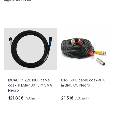
IBCACCY-ZZ0106F cable
CAS-5018 cable coaxial 18
coaxial LMR400 15 m SMA
m BNC CC Negro
Negro
121.83€
21.51€
(IVA incl.)
(IVA incl.)