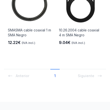
SMASMA cable coaxial 1 m
10.26.2004 cable coaxial
SMA Negro
4 m SMA Negro
12.22€
9.04€
(IVA incl.)
(IVA incl.)
Anterior
1
Siguiente
Footer