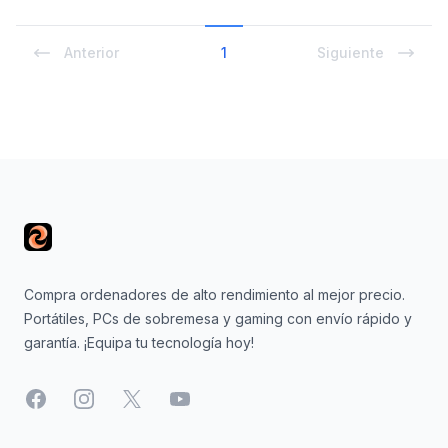
Anterior
1
Siguiente
Footer
Compra ordenadores de alto rendimiento al mejor precio.
Portátiles, PCs de sobremesa y gaming con envío rápido y
garantía. ¡Equipa tu tecnología hoy!
Facebook
Instagram
X
YouTube