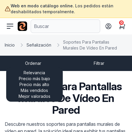
Web en modo catálogo online.
Los pedidos están
deshabilitados temporalmente.
0
ofertasinformatica.com
Cart
Soportes Para Pantallas
Inicio
Señalización
Murales De Vídeo En Pared
Ordenar
Filtrar
Relevancia
Precio más bajo
Soportes Para Pantallas
Precio más alto
Más vendidos
Murales De Vídeo En
Mejor valorados
Pared
Descubre nuestros soportes para pantallas murales de
vídeo en pared, la solución ideal para exhibir tus pantallas