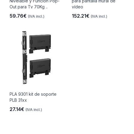
Nivelable y Función Pop-
para pantalla mural de
Out para Tv 70Kg ..
vídeo
59.76€
152.21€
(IVA incl.)
(IVA incl.)
PLA 9301 kit de soporte
PLB 31xx
27.14€
(IVA incl.)